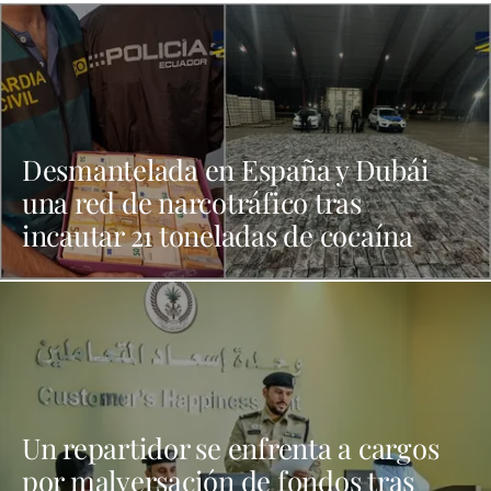
Desmantelada en España y Dubái
una red de narcotráfico tras
incautar 21 toneladas de cocaína
Un repartidor se enfrenta a cargos
por malversación de fondos tras