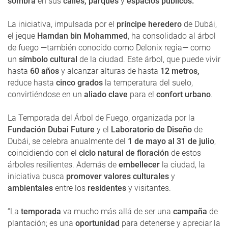
sombra
en sus
calles, parques
y
espacios públicos.
La iniciativa, impulsada por el
príncipe heredero
de Dubái,
el jeque
Hamdan bin Mohammed
, ha consolidado al árbol
de fuego —también conocido como Delonix regia— como
un
símbolo cultural
de la ciudad. Este árbol, que puede vivir
hasta
60 años
y alcanzar alturas de hasta
12 metros,
reduce hasta
cinco grados
la temperatura del suelo,
convirtiéndose en un
aliado clave
para el
confort urbano
.
La Temporada del Árbol de Fuego, organizada por la
Fundación Dubai Future
y el
Laboratorio de Diseño
de
Dubái, se celebra anualmente del
1 de mayo al 31 de julio
,
coincidiendo con el
ciclo natural de floración
de estos
árboles resilientes. Además de
embellecer
la ciudad, la
iniciativa busca
promover valores culturales
y
ambientales
entre los
residentes
y visitantes.
“La
temporada
va mucho más allá de ser una
campaña
de
plantación; es una
oportunidad
para detenerse y apreciar la