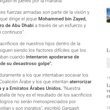
Gargash el jueves por la mañana.
tes fuerzas armadas son parte de la visión y
 que dirige el jeque
Mohammed bin Zayed,
ero de Abu Dhabi
a través de un esfuerzo y
n continuos".
sacrificios de nuestros hijos dentro de la
L
siguen siendo los factores difíciles que los
raban cuando
intentaron apoderarse de
de su desastroso golpe".
 duramente a los que intentaban socavar los
17
Coalición Árabe y los que intentan
aterrorizar
L
a y a Emiratos Árabes Unidos.
"Nuestra
v
atalla de hoy es el resultado de los sacrificios
e
s logros no serán menospreciados por
idian y son ingratos", escribió Gargash.
12