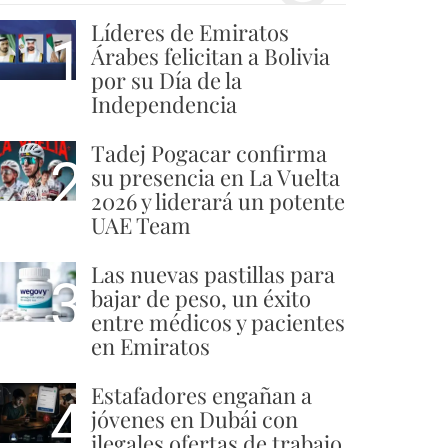
Líderes de Emiratos
1
Árabes felicitan a Bolivia
por su Día de la
Independencia
Tadej Pogacar confirma
2
su presencia en La Vuelta
2026 y liderará un potente
UAE Team
Las nuevas pastillas para
3
bajar de peso, un éxito
entre médicos y pacientes
en Emiratos
Estafadores engañan a
4
jóvenes en Dubái con
ilegales ofertas de trabajo