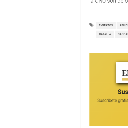
la ONU son de or
EMIRATOS
ABU D
BATALLA
GARGA