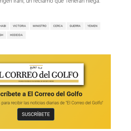
igen iraní, un reclamo que Teherán niega.
HABI
VICTORIA
MINISTRO
CERCA
GUERRA
YEMEN
SH
HODEIDA