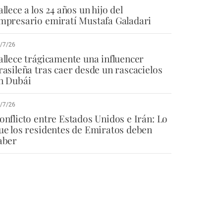
allece a los 24 años un hijo del
mpresario emiratí Mustafa Galadari
/7/26
allece trágicamente una influencer
rasileña tras caer desde un rascacielos
n Dubái
/7/26
onflicto entre Estados Unidos e Irán: Lo
ue los residentes de Emiratos deben
aber