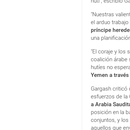
hutí", escribió 
"Nuestras valien
el arduo trabajo
príncipe hered
una planificació
"El coraje y los 
coalición árabe 
hutíes no espe
Yemen a través 
Gargash criticó
esfuerzos de la 
a Arabia Saudit
posición en la b
conjuntos, y lo
aquellos que env