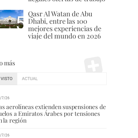
Qasr Al Watan de Abu
5
Dhabi, entre las 100
mejores experiencias de
viaje del mundo en 2026
o más
VISTO
ACTUAL
/7/26
as aerolíneas extienden suspensiones de
uelos a Emiratos Árabes por tensiones
n la región
/7/26