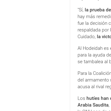
"Sí,
la prueba de
hay más remedio
fue la decisión c
respaldada por 
Cuidado,
la vict
Al Hodeidah es 
para la ayuda de
se tambalea al 
Para la Coalició
del armamento r
acusa al rival re
Los
hutíes han 
Arabia Saudita
,