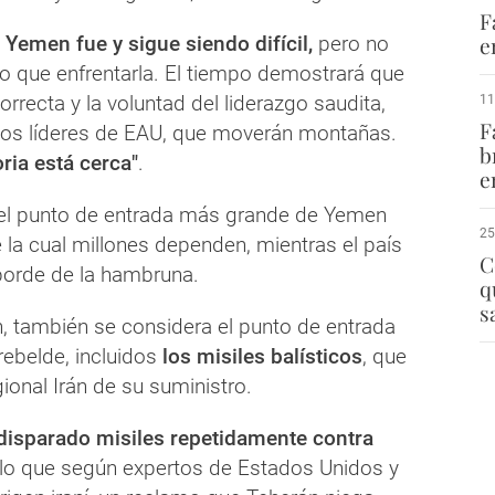
F
 Yemen fue y sigue siendo difícil,
pero no
e
 que enfrentarla. El tiempo demostrará que
orrecta y la voluntad del liderazgo saudita,
11
F
los líderes de EAU, que moverán montañas.
b
oria está cerca"
.
e
el punto de entrada más grande de Yemen
25
 la cual millones dependen, mientras el país
C
borde de la hambruna.
q
s
n, también se considera el punto de entrada
ebelde, incluidos
los misiles balísticos
, que
gional Irán de su suministro.
disparado misiles repetidamente contra
 lo que según expertos de Estados Unidos y