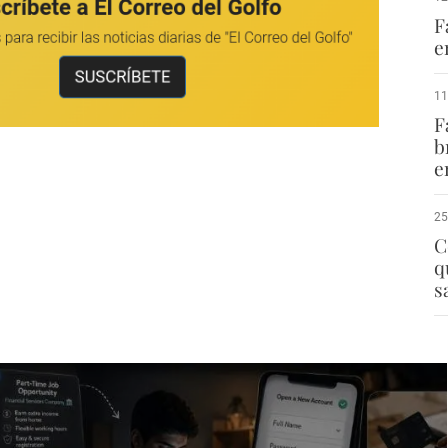
F
e
11
F
b
e
25
C
q
s