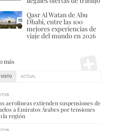
ilegales ofertas de trabajo
Qasr Al Watan de Abu
5
Dhabi, entre las 100
mejores experiencias de
viaje del mundo en 2026
o más
VISTO
ACTUAL
/7/26
as aerolíneas extienden suspensiones de
uelos a Emiratos Árabes por tensiones
n la región
/7/26