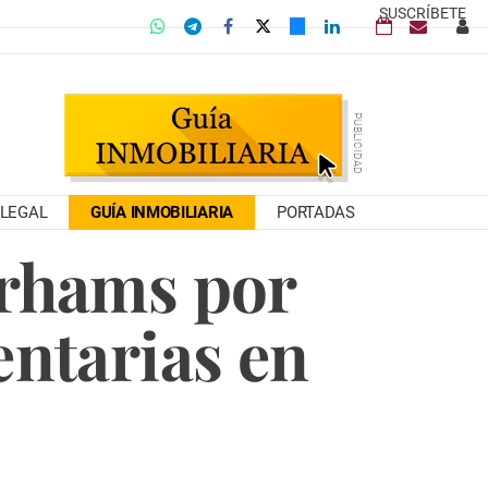
SUSCRÍBETE
LEGAL
GUÍA INMOBILIARIA
PORTADAS
irhams por
entarias en