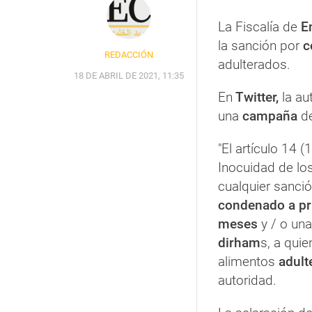
La Fiscalía de
E
la sanción por
c
REDACCIÓN
adulterados.
18 DE ABRIL DE 2021, 11:35
En
Twitter,
la au
una
campaña
de
"El artículo 14 
Inocuidad de los
cualquier sanció
condenado a pri
meses
y / o una
dirham
s, a quie
alimentos
adult
autoridad.