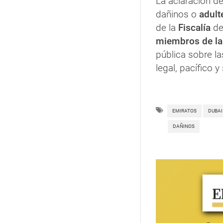
La aclaración d
dañinos o
adult
de la
Fiscalía
de
miembros de la
pública sobre la
legal, pacífico y
EMIRATOS
DUBAI
DAÑINOS