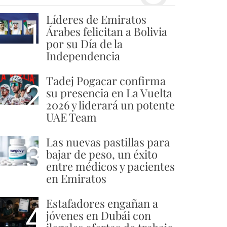
Líderes de Emiratos
1
Árabes felicitan a Bolivia
por su Día de la
Independencia
Tadej Pogacar confirma
2
su presencia en La Vuelta
2026 y liderará un potente
UAE Team
Las nuevas pastillas para
3
bajar de peso, un éxito
entre médicos y pacientes
en Emiratos
Estafadores engañan a
4
jóvenes en Dubái con