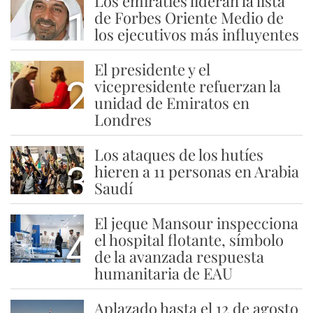
Los emiratíes lideran la lista
1
de Forbes Oriente Medio de
los ejecutivos más influyentes
El presidente y el
2
vicepresidente refuerzan la
unidad de Emiratos en
Londres
Los ataques de los hutíes
3
hieren a 11 personas en Arabia
Saudí
El jeque Mansour inspecciona
4
el hospital flotante, símbolo
de la avanzada respuesta
humanitaria de EAU
Aplazado hasta el 12 de agosto