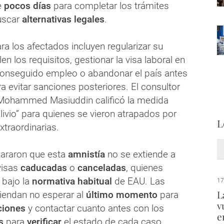
e
pocos días
para completar los trámites
uscar
alternativas legales
.
a los afectados incluyen regularizar su
en los requisitos, gestionar la visa laboral en
onseguido empleo o abandonar el país antes
ara evitar sanciones posteriores. El consultor
 Mohammed Masiuddin calificó la medida
ivio” para quienes se vieron atrapados por
L
xtraordinarias.
lararon que esta
amnistía
no se extiende a
visas
caducadas
o
canceladas
, quienes
 bajo la
normativa habitual
de EAU. Las
17
L
iendan no esperar al
último momento
para
v
ciones
y contactar cuanto antes con los
e
es
para
verificar
el estado de cada caso.