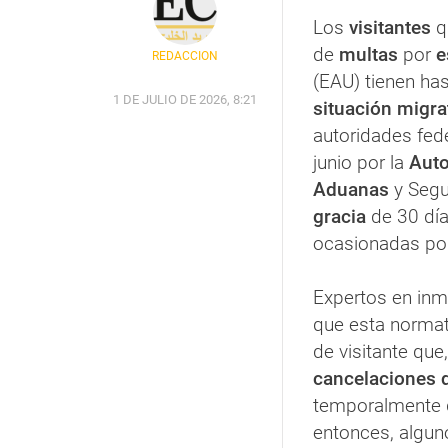
Los
visitantes
q
de
multas
por
e
REDACCIÓN
(EAU) tienen ha
1 DE JULIO DE 2026, 8:21
situación migra
autoridades fed
junio por la
Auto
Aduanas
y Segur
gracia
de 30 día
ocasionadas po
Expertos en inmi
que esta normat
de visitante que
cancelaciones 
temporalmente 
entonces, algun