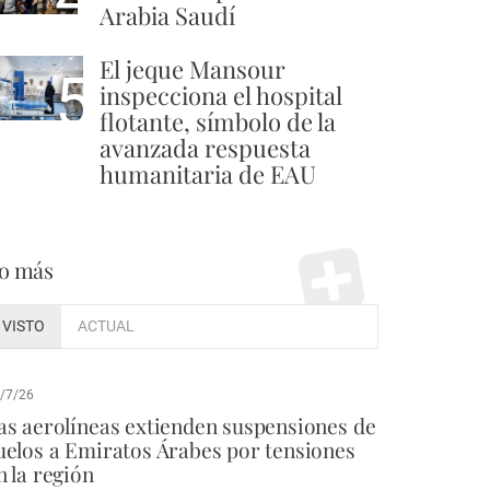
Arabia Saudí
El jeque Mansour
5
inspecciona el hospital
flotante, símbolo de la
avanzada respuesta
humanitaria de EAU
o más
VISTO
ACTUAL
/7/26
as aerolíneas extienden suspensiones de
uelos a Emiratos Árabes por tensiones
n la región