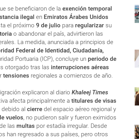
ue se beneficiaron de la
exención temporal
stancia ilegal
en
Emiratos Árabes Unidos
sta el próximo
9 de julio
para
regularizar
su
toria
o abandonar el país, advirtieron las
erales. La medida, anunciada a principios de
ridad Federal de Identidad, Ciudadanía,
idad Portuaria (ICP), concluye un
periodo de
s otorgado tras las
interrupciones aéreas
r
tensiones
regionales a comienzos de año.
gración explicaron al diario
Khaleej Times
iva afecta principalmente a
titulares de visas
, debido al
cierre
del espacio aéreo regional y
de vuelos
, no pudieron salir y fueron eximidos
de las
multas
por estadía irregular. Desde
os han regresado a sus países, pero otros