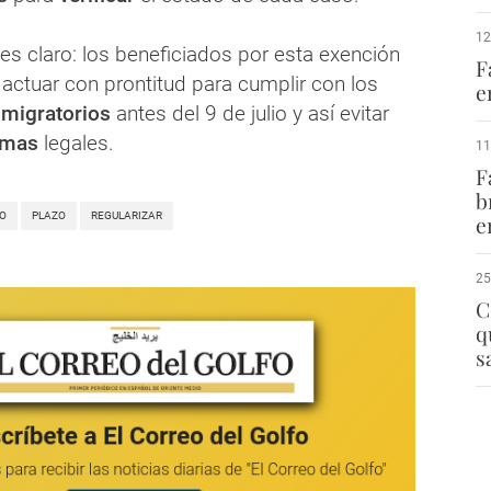
12
 es claro: los beneficiados por esta exención
F
actuar con prontitud para cumplir con los
e
 migratorios
antes del 9 de julio y así evitar
emas
legales.
11
F
b
O
PLAZO
REGULARIZAR
e
25
C
q
s