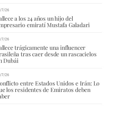
/7/26
allece a los 24 años un hijo del
mpresario emiratí Mustafa Galadari
/7/26
allece trágicamente una influencer
rasileña tras caer desde un rascacielos
n Dubái
/7/26
onflicto entre Estados Unidos e Irán: Lo
ue los residentes de Emiratos deben
aber