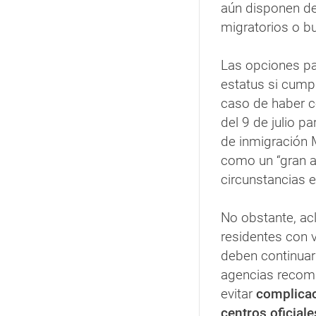
aún disponen d
migratorios o b
Las opciones par
estatus si cumpl
caso de haber c
del 9 de julio p
de inmigración
como un “gran al
circunstancias e
No obstante, ac
residentes con 
deben continuar
agencias recom
evitar
complica
centros oficial