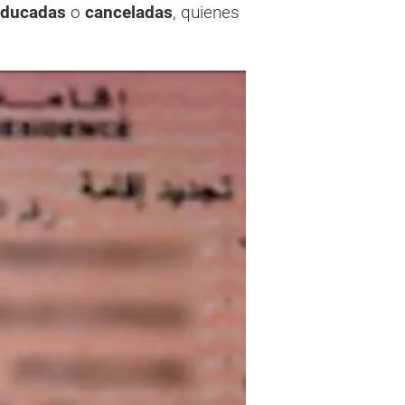
aducadas
o
canceladas
, quienes