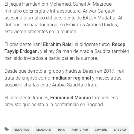
El jeque Hamdan bin Mohamed, Suhail Al Mazrouei,
ministro de Energía e Infraestructura, Anwar Gargash,
asesor diplomático del presidente de EAU, y Mudaffar Al
Jubouri, embajador iraquí en Emiratos Árabes Unidos,
estuvieron presentes en la reunión.
El presidente iraní
Ebrahim Raisi
, el dirigente turco,
Recep
Tayyip Erdogan,
y el rey Salman de Arabia Saudita también
han sido invitados a participar en la cumbre.
Desde que derrotó al grupo yihadista Daesh en 2017, Irak
trata de erigirse como
mediador regional
y meses atrás
auspició charlas entre Arabia Saudita e Irán.
El presidente francés,
Emmanuel Macron
también está
previsto que asista a la conferencia en Bagdad.
EMIRATOS
ABU DHABI
IRAK
PARTICIPAR
CUMBRE
BAGDAD