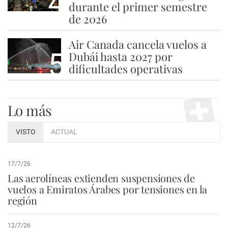
4
durante el primer semestre
de 2026
Air Canada cancela vuelos a
5
Dubái hasta 2027 por
dificultades operativas
Lo más
VISTO
ACTUAL
17/7/26
Las aerolíneas extienden suspensiones de
vuelos a Emiratos Árabes por tensiones en la
región
12/7/26