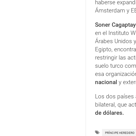
haberse expandi
Ámsterdam y E
Soner Cagaptay
en el Instituto 
Árabes Unidos y
Egipto, encontr
restringir las 
suelo turco com
esa organizaci
nacional
y exter
Los dos países 
bilateral, que a
de dólares.
PRÍNCIPE HEREDERO