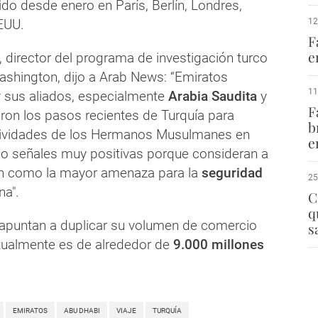
do desde enero en París, Berlín, Londres,
EUU.
12
F
e
, director del programa de investigación turco
Washington, dijo a Arab News: “Emiratos
11
 sus aliados, especialmente
Arabia Saudita
y
F
aron los pasos recientes de Turquía para
b
actividades de los Hermanos Musulmanes en
e
o señales muy positivas porque consideran a
ón como la mayor amenaza para la
seguridad
25
na".
C
q
apuntan a duplicar su volumen de comercio
s
ctualmente es de alrededor de
9.000 millones
EMIRATOS
ABU DHABI
VIAJE
TURQUÍA