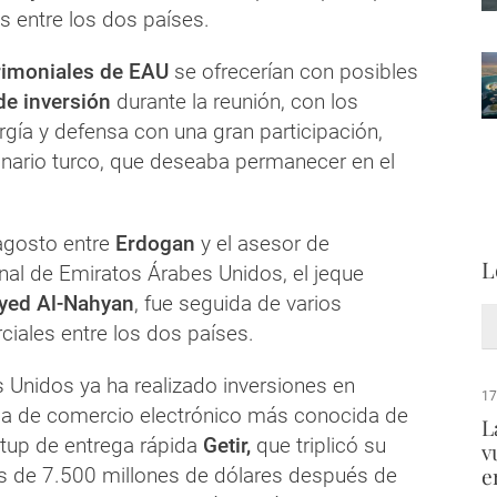
s entre los dos países.
rimoniales de EAU
se ofrecerían con posibles
de inversión
durante la reunión, con los
gía y defensa con una gran participación,
onario turco, que deseaba permanecer en el
agosto entre
Erdogan
y el asesor de
L
nal de Emiratos Árabes Unidos, el jeque
yed Al-Nahyan
, fue seguida de varios
iales entre los dos países.
 Unidos ya ha realizado inversiones en
17
ma de comercio electrónico más conocida de
L
artup de entrega rápida
Getir,
que triplicó su
v
e
s de 7.500 millones de dólares después de