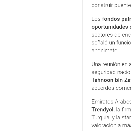
construir puente
Los
fondos pat
oportunidades 
sectores de ener
señaló un funci
anonimato.
Una reunión en 
seguridad nacio
Tahnoon bin Za
acuerdos comerc
Emiratos Árabes
Trendyol,
la fir
Turquía, y la st
valoración a má