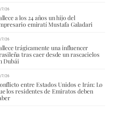
/7/26
allece a los 24 años un hijo del
mpresario emiratí Mustafa Galadari
/7/26
allece trágicamente una influencer
rasileña tras caer desde un rascacielos
n Dubái
/7/26
onflicto entre Estados Unidos e Irán: Lo
ue los residentes de Emiratos deben
aber