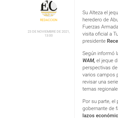
Su Alteza el jeq
heredero de Ab
REDACCIÓN
Fuerzas Armadas
23 DE NOVIEMBRE DE 2021,
visita oficial a 
13:00
presidente
Rece
Según informó la
WAM,
el jeque
d
perspectivas d
varios campos p
revisar una seri
temas regionales
Por su parte, el
gobernante de f
lazos económic