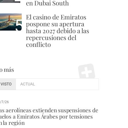
en Dubai South
El casino de Emiratos
5
pospone su apertura
hasta 2027 debido a las
repercusiones del
conflicto
o más
VISTO
ACTUAL
/7/26
as aerolíneas extienden suspensiones de
uelos a Emiratos Árabes por tensiones
n la región