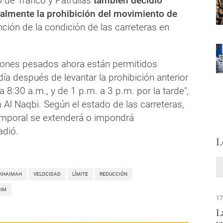
 de Tráfico y Patrullas
también decidió
almente la prohibición del movimiento de
ción de la condición de las carreteras en
ones pesados ​​ahora están permitidos
día después de levantar la prohibición anterior
a 8:30 a.m., y de 1 p.m. a 3 p.m. por la tarde",
Al Naqbi. Según el estado de las carreteras,
temporal se extenderá o impondrá
adió.
L
 KHAIMAH
VELOCIDAD
LÍMITE
REDUCCIÓN
SIM
17
L