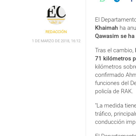
El Departamento 
Khaimah
ha anu
REDACCIÓN
Qawasim se ha 
1 DE MARZO DE 2018, 16:12
Tras el cambio,
71 kilómetros p
kilómetros sobre
confirmado Ahme
funciones del De
policía de RAK.
"La medida tiene
tráfico, princip
conducción impru