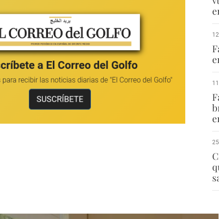
v
e
12
F
e
11
F
b
e
25
C
q
s