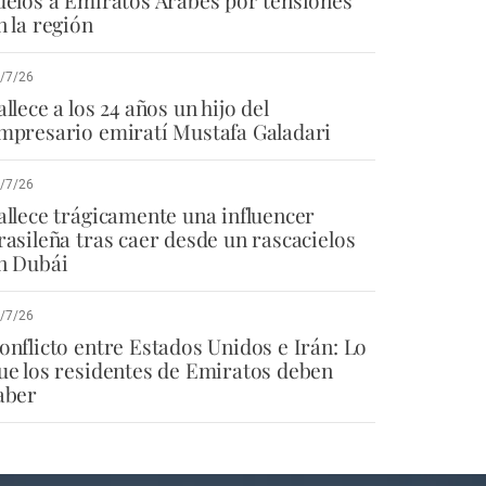
uelos a Emiratos Árabes por tensiones
n la región
/7/26
allece a los 24 años un hijo del
mpresario emiratí Mustafa Galadari
/7/26
allece trágicamente una influencer
rasileña tras caer desde un rascacielos
n Dubái
/7/26
onflicto entre Estados Unidos e Irán: Lo
ue los residentes de Emiratos deben
aber