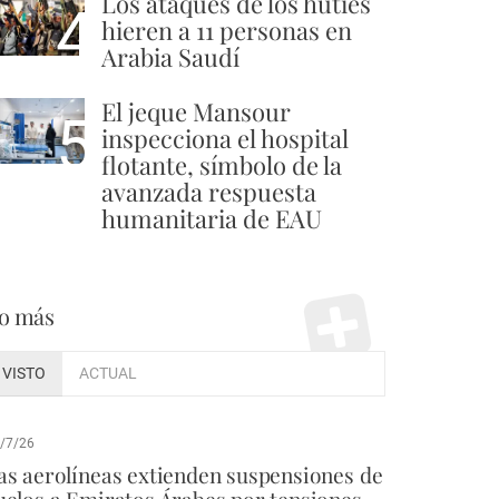
Los ataques de los hutíes
4
hieren a 11 personas en
Arabia Saudí
El jeque Mansour
5
inspecciona el hospital
flotante, símbolo de la
avanzada respuesta
humanitaria de EAU
o más
VISTO
ACTUAL
/7/26
as aerolíneas extienden suspensiones de