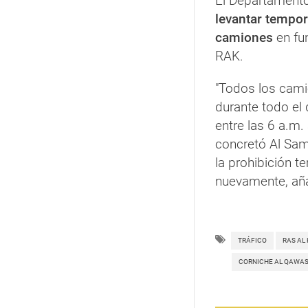
El Departamento
levantar tempor
camiones
en fun
RAK.
"Todos los cami
durante todo el 
entre las 6 a.m. 
concretó Al Sam 
la prohibición 
nuevamente, añ
TRÁFICO
RAS AL
CORNICHE AL QAWA