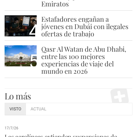
Emiratos
Estafadores engañan a
4
jóvenes en Dubái con ilegales
ofertas de trabajo
Qasr Al Watan de Abu Dhabi,
5
entre las 100 mejores
experiencias de viaje del
mundo en 2026
Lo más
VISTO
ACTUAL
17/7/26
Las aerolíneas extienden suspensiones de