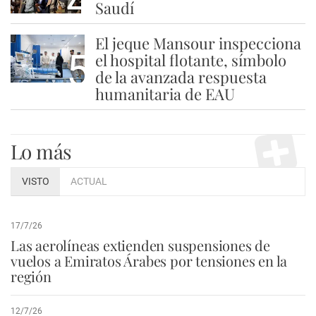
4
Saudí
El jeque Mansour inspecciona
5
el hospital flotante, símbolo
de la avanzada respuesta
humanitaria de EAU
Lo más
VISTO
ACTUAL
17/7/26
Las aerolíneas extienden suspensiones de
vuelos a Emiratos Árabes por tensiones en la
región
12/7/26