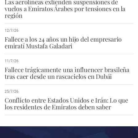
Las aerolíneas extienden suspensiones de
vuelos a Emiratos Árabes por tensiones en la
región
12/7/26
Fallece a los 24 años un hijo del empresario
emiratí Mustafa Galadari
11/7/26
Fallece trágicamente una influencer brasileña
tras caer desde un rascacielos en Dubái
25/7/26
Conflicto entre Estados Unidos e Irán: Lo que
los residentes de Emiratos deben saber