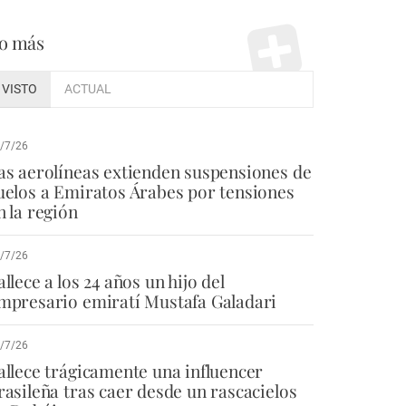
o más
VISTO
ACTUAL
/7/26
as aerolíneas extienden suspensiones de
uelos a Emiratos Árabes por tensiones
n la región
/7/26
allece a los 24 años un hijo del
mpresario emiratí Mustafa Galadari
/7/26
allece trágicamente una influencer
rasileña tras caer desde un rascacielos