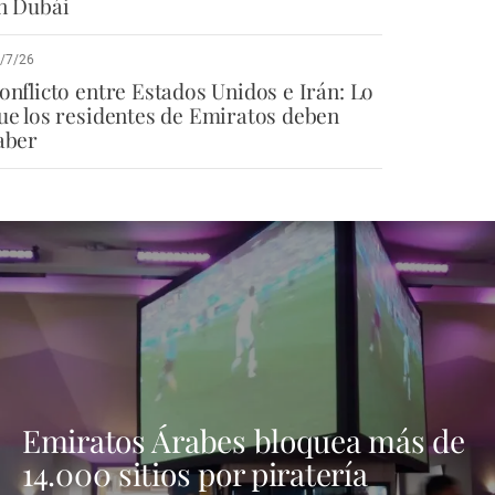
n Dubái
/7/26
onflicto entre Estados Unidos e Irán: Lo
ue los residentes de Emiratos deben
aber
Emiratos Árabes bloquea más de
14.000 sitios por piratería