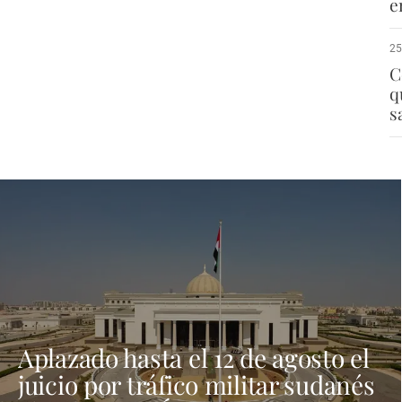
e
25
C
q
s
Aplazado hasta el 12 de agosto el
juicio por tráfico militar sudanés