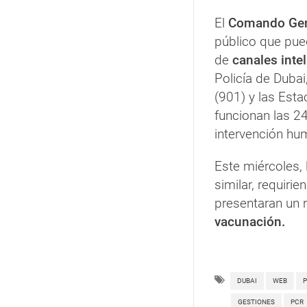
El
Comando Gene
público que pued
de
canales inte
Policía de Dubai,
(901) y las Esta
funcionan las 24
intervención hu
Este miércoles, 
similar, requiri
presentaran un 
vacunación.
DUBAI
WEB
P
GESTIONES
PCR