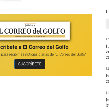
L
17
L
v
e
12
F
e
11
F
b