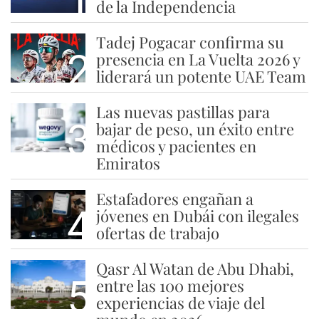
1
de la Independencia
Tadej Pogacar confirma su
2
presencia en La Vuelta 2026 y
liderará un potente UAE Team
Las nuevas pastillas para
3
bajar de peso, un éxito entre
médicos y pacientes en
Emiratos
Estafadores engañan a
4
jóvenes en Dubái con ilegales
ofertas de trabajo
Qasr Al Watan de Abu Dhabi,
5
entre las 100 mejores
experiencias de viaje del