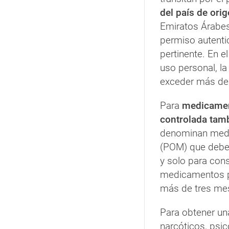
del país de ori
Emiratos Árabes
permiso autenti
pertinente. En 
uso personal, l
exceder más de 
Para
medicament
controlada tamb
denominan medi
(POM) que deben
y solo para con
medicamentos p
más de tres mes
Para obtener un
narcóticos, psic