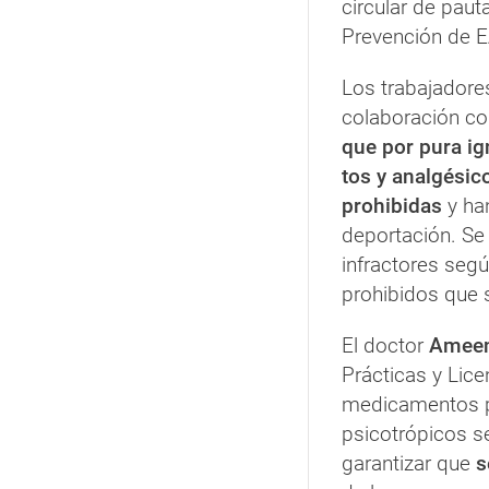
circular de paut
Prevención de 
Los trabajadore
colaboración co
que por pura ig
tos y analgésic
prohibidas
y han
deportación. Se
infractores seg
prohibidos que
El doctor
Ameen
Prácticas y Lice
medicamentos p
psicotrópicos s
garantizar que
s