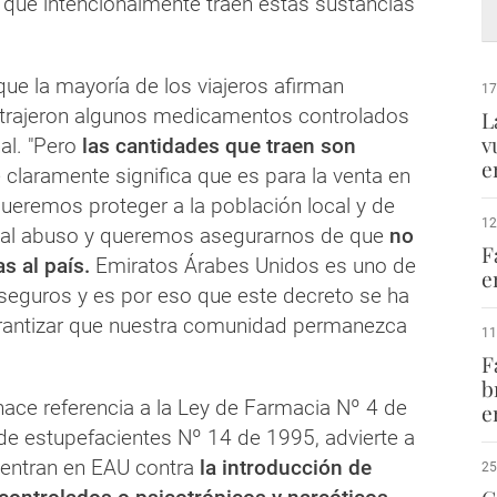
 que intencionalmente traen estas sustancias
que la mayoría de los viajeros afirman
17
trajeron algunos medicamentos controlados
L
v
al. "Pero
las cantidades que traen son
e
 claramente significa que es para la venta en
ueremos proteger a la población local y de
12
tal abuso y queremos asegurarnos de que
no
F
s al país.
Emiratos Árabes Unidos es uno de
e
seguros y es por eso que este decreto se ha
rantizar que nuestra comunidad permanezca
11
F
b
 hace referencia a la Ley de Farmacia Nº 4 de
e
 de estupefacientes Nº 14 de 1995, advierte a
 entran en EAU contra
la introducción de
25