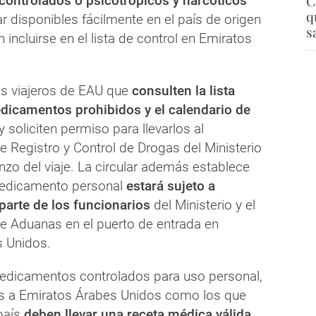
C
ontrolados o psicotrópicos y narcóticos
q
 disponibles fácilmente en el país de origen
s
 incluirse en el lista de control en Emiratos
os viajeros de EAU que
consulten la lista
dicamentos prohibidos y el calendario de
y soliciten permiso para llevarlos al
 Registro y Control de Drogas del Ministerio
zo del viaje. La circular además establece
medicamento personal
estará sujeto a
parte de los funcionarios
del Ministerio y el
 Aduanas en el puerto de entrada en
 Unidos.
edicamentos controlados para uso personal,
ros a Emiratos Árabes Unidos como los que
 país
deben llevar una receta médica válida