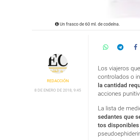
Un frasco de 60 ml. de codeína.
Los viajeros q
controlados o i
REDACCIÓN
la cantidad req
8 DE ENERO DE 2018, 9:45
acciones punitiv
La lista de med
sedantes que se
tos disponibles
pseudoephiderine