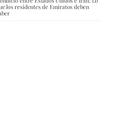
onflicto entre Estados Unidos e Irán: Lo
ue los residentes de Emiratos deben
aber