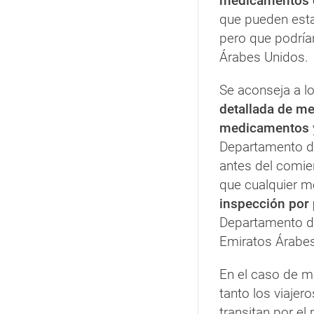
medicamentos c
que pueden estar
pero que podrían
Árabes Unidos.
Se aconseja a l
detallada de me
medicamentos
Departamento de
antes del comien
que cualquier 
inspección por 
Departamento de
Emiratos Árabes
En el caso de m
tanto los viaje
transitan por el