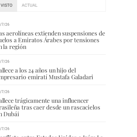
VISTO
ACTUAL
/7/26
as aerolíneas extienden suspensiones de
uelos a Emiratos Árabes por tensiones
n la región
/7/26
allece a los 24 años un hijo del
mpresario emiratí Mustafa Galadari
/7/26
allece trágicamente una influencer
rasileña tras caer desde un rascacielos
n Dubái
/7/26