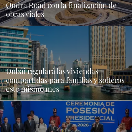
Qudra Road con la finalización de
obras viales
Dubái regulará las viviendas
compartidas para familias y solteros
este mismo mes