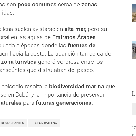
nos son
poco comunes
cerca de
zonas
ridas.
allena suelen avistarse en
alta mar,
pero su
onal en las aguas de
Emiratos Árabes
culada a épocas donde las
fuentes de
aen hacia la costa. La aparición tan cerca de
y
zona turística
generó sorpresa entre los
anseúntes que disfrutaban del paseo.
 episodio resalta la
biodiversidad marina
que
L
se en Dubái y la importancia de preservar
naturales
para
futuras generaciones.
RESTAURANTES
TIBURÓN BALLENA
17