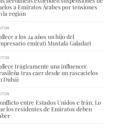
as aerolíneas extienden suspensiones de
uelos a Emiratos Árabes por tensiones
n la región
/7/26
allece a los 24 años un hijo del
mpresario emiratí Mustafa Galadari
/7/26
allece trágicamente una influencer
rasileña tras caer desde un rascacielos
n Dubái
/7/26
onflicto entre Estados Unidos e Irán: Lo
ue los residentes de Emiratos deben
aber