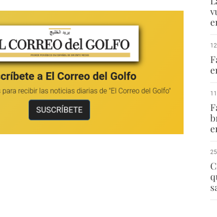
L
v
e
12
F
e
11
F
b
e
25
C
q
s