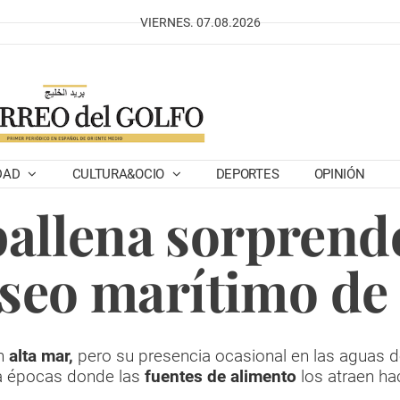
VIERNES. 07.08.2026
DAD
CULTURA&OCIO
DEPORTES
OPINIÓN
allena sorprende
aseo marítimo de
en
alta mar,
pero su presencia ocasional en las aguas 
a épocas donde las
fuentes de alimento
los atraen hac