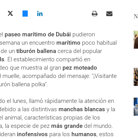
N
el
paseo marítimo de Dubái
pudieron
a semana un encuentro
marítimo
poco habitual
n de un
tiburón ballena
cerca del popular
ls
. El establecimiento compartió en
deo que muestra al gran
pez moteado
l muelle, acompañado del mensaje: "¡Visitante
urón ballena polka".
ido el lunes, llamó rápidamente la atención en
ebido a las distintivas
manchas blancas
y la
 animal, características propias de los
a, la especie de pez
más grande
del mundo.
ideran
inofensivos
para los
humanos
, estos