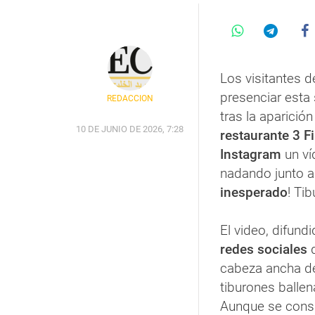
Los visitantes d
presenciar est
REDACCIÓN
tras la aparició
10 DE JUNIO DE 2026, 7:28
restaurante 3 Fi
Instagram
un ví
nadando junto a
inesperado
! Tib
El video, difund
redes sociales
d
cabeza ancha del
tiburones ballen
Aunque se cons