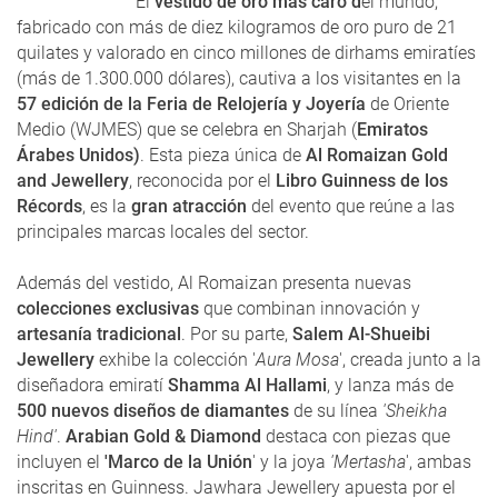
El
vestido de oro más caro d
el mundo,
fabricado con más de diez kilogramos de oro puro de 21
quilates y valorado en cinco millones de dirhams emiratíes
(más de 1.300.000 dólares), cautiva a los visitantes en la
57 edición de la Feria de Relojería y Joyería
de Oriente
Medio (WJMES) que se celebra en Sharjah (
Emiratos
Árabes Unidos)
. Esta pieza única de
Al Romaizan Gold
and Jewellery
, reconocida por el
Libro Guinness de los
Récords
, es la
gran atracción
del evento que reúne a las
principales marcas locales del sector.
Además del vestido, Al Romaizan presenta nuevas
colecciones exclusivas
que combinan innovación y
artesanía tradicional
. Por su parte,
Salem Al-Shueibi
Jewellery
exhibe la colección '
Aura Mosa
', creada junto a la
diseñadora emiratí
Shamma Al Hallami
, y lanza más de
500 nuevos diseños de diamantes
de su línea
'Sheikha
Hind'
.
Arabian Gold & Diamond
destaca con piezas que
incluyen el
'Marco de la Unión
' y la joya
'Mertasha
', ambas
inscritas en Guinness. Jawhara Jewellery apuesta por el