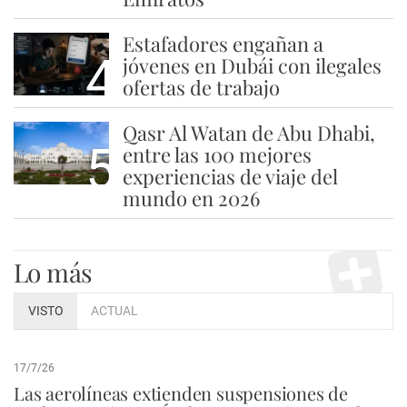
Estafadores engañan a
4
jóvenes en Dubái con ilegales
ofertas de trabajo
Qasr Al Watan de Abu Dhabi,
5
entre las 100 mejores
experiencias de viaje del
mundo en 2026
Lo más
VISTO
ACTUAL
17/7/26
Las aerolíneas extienden suspensiones de