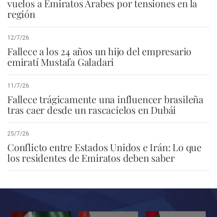
vuelos a Emiratos Árabes por tensiones en la
región
12/7/26
Fallece a los 24 años un hijo del empresario
emiratí Mustafa Galadari
11/7/26
Fallece trágicamente una influencer brasileña
tras caer desde un rascacielos en Dubái
25/7/26
Conflicto entre Estados Unidos e Irán: Lo que
los residentes de Emiratos deben saber