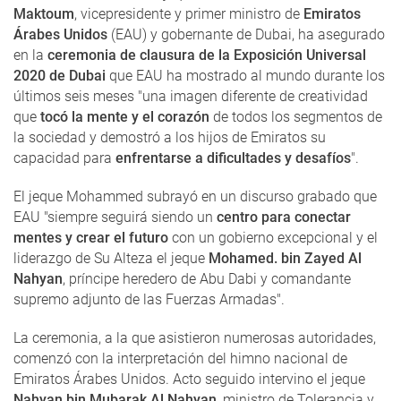
Maktoum
, vicepresidente y primer ministro de
Emiratos
Árabes Unidos
(EAU) y gobernante de Dubai, ha asegurado
en la
ceremonia de clausura de la Exposición Universal
2020 de Dubai
que EAU ha mostrado al mundo durante los
últimos seis meses "una imagen diferente de creatividad
que
tocó la mente y el corazón
de todos los segmentos de
la sociedad y demostró a los hijos de Emiratos su
capacidad para
enfrentarse a dificultades y desafíos
".
El jeque Mohammed subrayó en un discurso grabado que
EAU "siempre seguirá siendo un
centro para conectar
mentes y crear el futuro
con un gobierno excepcional y el
liderazgo de Su Alteza el jeque
Mohamed. bin Zayed Al
Nahyan
, príncipe heredero de Abu Dabi y comandante
supremo adjunto de las Fuerzas Armadas".
La ceremonia, a la que asistieron numerosas autoridades,
comenzó con la interpretación del himno nacional de
Emiratos Árabes Unidos. Acto seguido intervino el jeque
Nahyan bin Mubarak Al Nahyan
, ministro de Tolerancia y