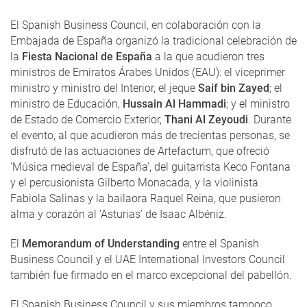
El Spanish Business Council, en colaboración con la
Embajada de España organizó la tradicional celebración de
la
Fiesta Nacional de España
a la que acudieron tres
ministros de Emiratos Árabes Unidos (EAU): el viceprimer
ministro y ministro del Interior, el jeque
Saif bin Zayed
; el
ministro de Educación,
Hussain Al Hammadi
; y el ministro
de Estado de Comercio Exterior,
Thani Al Zeyoudi
. Durante
el evento, al que acudieron más de trecientas personas, se
disfrutó de las actuaciones de Artefactum, que ofreció
'Música medieval de España', del guitarrista Keco Fontana
y el percusionista Gilberto Monacada, y la violinista
Fabiola Salinas y la bailaora Raquel Reina, que pusieron
alma y corazón al ‘Asturias’ de Isaac Albéniz.
El
Memorandum of Understanding
entre el Spanish
Business Council y el UAE International Investors Council
también fue firmado en el marco excepcional del pabellón.
El Spanish Business Council y sus miembros tampoco