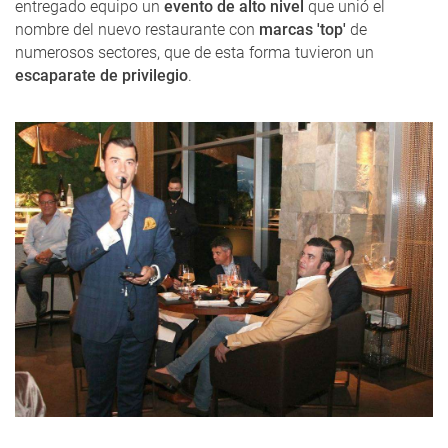
entregado equipo un
evento de alto nivel
que unió el
nombre del nuevo restaurante con
marcas 'top'
de
numerosos sectores, que de esta forma tuvieron un
escaparate de privilegio
.