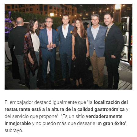
El embajador destacó igualmente que "la
localización del
restaurante está a la altura de la calidad gastronómica
y
del servicio que propone". "Es un sitio
verdaderamente
inmejorable
y no puedo más que desearle un
gran éxito
",
subrayó.