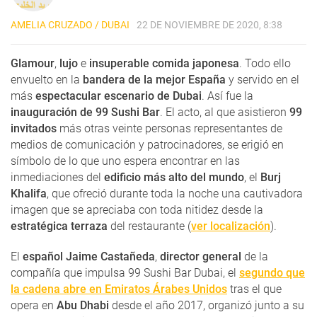
AMELIA CRUZADO / DUBAI
22 DE NOVIEMBRE DE 2020, 8:38
Glamour
,
lujo
e
insuperable comida japonesa
. Todo ello
envuelto en la
bandera de la mejor España
y servido en el
más
espectacular escenario de Dubai
. Así fue la
inauguración de 99 Sushi Bar
. El acto, al que asistieron
99
invitados
más otras veinte personas representantes de
medios de comunicación y patrocinadores, se erigió en
símbolo de lo que uno espera encontrar en las
inmediaciones del
edificio más alto del mundo
, el
Burj
Khalifa
, que ofreció durante toda la noche una cautivadora
imagen que se apreciaba con toda nitidez desde la
estratégica terraza
del restaurante (
ver localización
).
El
español Jaime Castañeda
,
director general
de la
compañía que impulsa 99 Sushi Bar Dubai, el
segundo que
la cadena abre en Emiratos Árabes Unidos
tras el que
opera en
Abu Dhabi
desde el año 2017, organizó junto a su