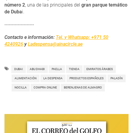
número 2
, una de las principales del
gran parque temático
de Duba
i.
--------------------
Contacto e información:
Tel. y Whatsapp: +971 50
4240926
y
Ladespensa@ainacircle.ae
DUBAI
ABU DHABI
PAELLA
TIENDA
EMIRATOS ÁRABES
ALIMENTACIÓN
LA DESPENSA
PRODUCTOS ESPAÑOLES
PALADÍN
NOCILLA
COMPRA ONLINE
BERENJENAS DE ALMAGRO