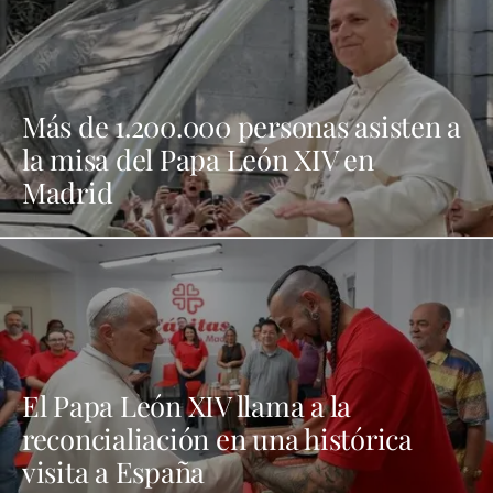
Más de 1.200.000 personas asisten a
la misa del Papa León XIV en
Madrid
El Papa León XIV llama a la
reconcialiación en una histórica
visita a España