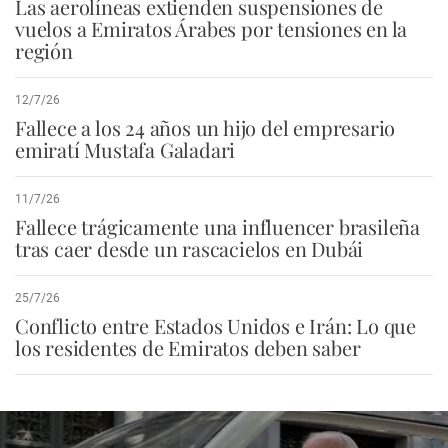
Las aerolíneas extienden suspensiones de
vuelos a Emiratos Árabes por tensiones en la
región
12/7/26
Fallece a los 24 años un hijo del empresario
emiratí Mustafa Galadari
11/7/26
Fallece trágicamente una influencer brasileña
tras caer desde un rascacielos en Dubái
25/7/26
Conflicto entre Estados Unidos e Irán: Lo que
los residentes de Emiratos deben saber