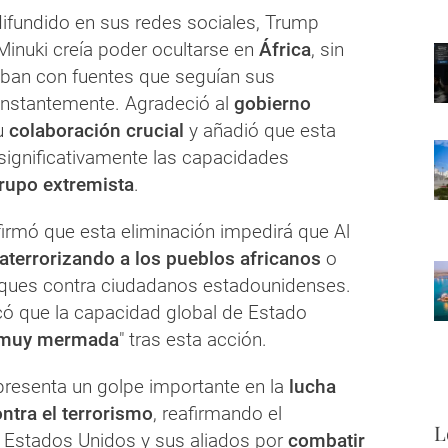
ifundido en sus redes sociales, Trump
Minuki creía poder ocultarse en
África
, sin
ban con fuentes que seguían sus
nstantemente. Agradeció al
gobierno
u
colaboración crucial
y añadió que esta
 significativamente las capacidades
rupo extremista
.
firmó que esta eliminación impedirá que Al
aterrorizando a los pueblos africanos
o
aques contra ciudadanos estadounidenses.
ó que la capacidad global de Estado
muy mermada
" tras esta acción.
presenta un golpe importante en la
lucha
ontra el terrorismo
, reafirmando el
L
Estados Unidos y sus aliados por
combatir