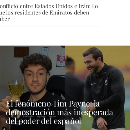
onflicto entre Estados Unidos e Irán: Lo
ue los residentes de Emiratos deben
aber
El fenómeno Tim Payne: la
demostración más inesperada
del poder del español