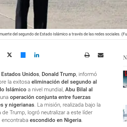
uerte del segundo de Estado Islámico a través de las redes sociales. (F
N
e
Estados Unidos
,
Donald Trump
, informó
re la exitosa
eliminación del segundo al
o Islámico
a nivel mundial,
Abu Bilal al
e una
operación conjunta entre fuerzas
s y nigerianas
. La misión, realizada bajo la
a de Trump, logró neutralizar a este líder
se encontraba
escondido en Nigeria
.