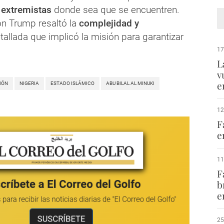
 extremistas
donde sea que se encuentren.
ón Trump resaltó la
complejidad y
tallada que implicó la misión para garantizar
17
L
v
e
IÓN
NIGERIA
ESTADO ISLÁMICO
ABU BILAL AL MINUKI
12
F
e
11
F
b
e
25