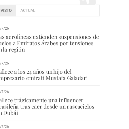
VISTO
ACTUAL
/7/26
as aerolíneas extienden suspensiones de
uelos a Emiratos Árabes por tensiones
n la región
/7/26
allece a los 24 años un hijo del
mpresario emiratí Mustafa Galadari
/7/26
allece trágicamente una influencer
rasileña tras caer desde un rascacielos
n Dubái
/7/26