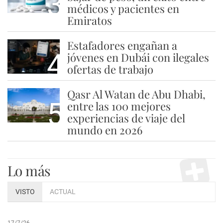
3
médicos y pacientes en
Emiratos
Estafadores engañan a
4
jóvenes en Dubái con ilegales
ofertas de trabajo
Qasr Al Watan de Abu Dhabi,
5
entre las 100 mejores
experiencias de viaje del
mundo en 2026
Lo más
VISTO
ACTUAL
17/7/26