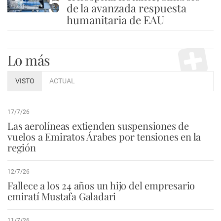
5
de la avanzada respuesta
humanitaria de EAU
Lo más
VISTO
ACTUAL
17/7/26
Las aerolíneas extienden suspensiones de
vuelos a Emiratos Árabes por tensiones en la
región
12/7/26
Fallece a los 24 años un hijo del empresario
emiratí Mustafa Galadari
11/7/26