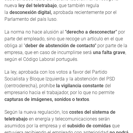
nueva
ley del teletrabajo
, que también regula
la
desconexión digital,
aprobada recientemente por el
Parlamento del país luso.
La norma no hace alusión al
"derecho a desconectar"
por
parte del empleado, sino que recoge un artículo en el que
obliga al "
deber de abstención de contacto"
por parte de la
empresa, que en caso de incumplirse será
una falta grave
,
según el Código Laboral portugués.
La ley, aprobada con los votos a favor del Partido
Socialista y Bloque Izquierda y la abstención del PSD
(centroderecha), prohíbe
la vigilancia constante
del
empresario hacia el trabajador, por lo que no permite
capturas de imágenes, sonidos o textos
.
Según la nueva regulación, los
costes del sistema de
teletrabajo
en energía y telecomunicaciones serán
asumidos por la empresa y el
subsidio de comidas
que
estuviera recibiendo el empleado con anterioridad
no podrá