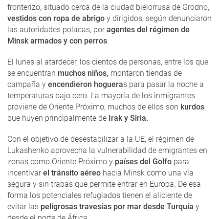
fronterizo, situado cerca de la ciudad bielorrusa de Grodno,
vestidos con ropa de abrigo
y dirigidos, según denunciaron
las autoridades polacas, por
agentes del régimen de
Minsk
armados y con perros
.
El lunes al atardecer, los cientos de personas, entre los que
se encuentran
muchos niños,
montaron tiendas de
campaña y
encendieron hoguera
s para pasar la noche a
temperaturas bajo cero. La mayoría de los inmigrantes
proviene de Oriente Próximo, muchos de ellos son
kurdos
,
que huyen principalmente de
Irak y Siria.
Con el objetivo de desestabilizar a la UE, el régimen de
Lukashenko aprovecha la vulnerabilidad de emigrantes en
zonas como Oriente Próximo y
países del Golfo
para
incentivar
el tránsito aéreo
hacia Minsk como una vía
segura y sin trabas que permite entrar en Europa. De esa
forma los potenciales refugiados tienen el aliciente de
evitar las
peligrosas travesías por mar desde Turquía
y
desde el norte de África.