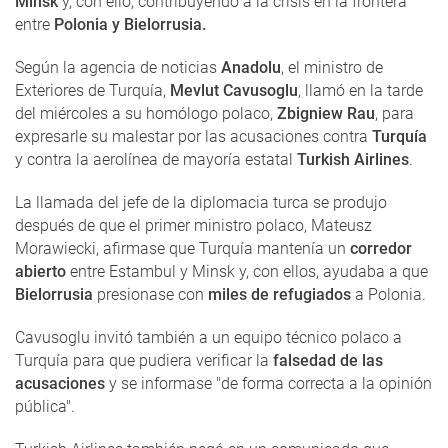
Minsk
y, con ello, contribuyendo a la crisis en la frontera
entre
Polonia y Bielorrusia.
Según la agencia de noticias
Anadolu
, el ministro de
Exteriores de Turquía,
Mevlut Cavusoglu
, llamó en la tarde
del miércoles a su homólogo polaco,
Zbigniew Rau
, para
expresarle su malestar por las acusaciones contra
Turquía
y contra la aerolínea de mayoría estatal
Turkish Airlines
.
La llamada del jefe de la diplomacia turca se produjo
después de que el primer ministro polaco, Mateusz
Morawiecki, afirmase que Turquía mantenía un
corredor
abierto
entre Estambul y Minsk y, con ellos, ayudaba a que
Bielorrusia
presionase con
miles de refugiados
a Polonia.
Cavusoglu invitó también a un equipo técnico polaco a
Turquía para que pudiera verificar la
falsedad de las
acusaciones
y se informase "de forma correcta a la opinión
pública".