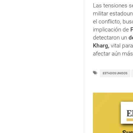
Las tensiones s
militar estadoun
el conflicto, b
implicación de
detectaron un
d
Kharg,
vital par
afectar aún más
ESTADOS UNIDOS