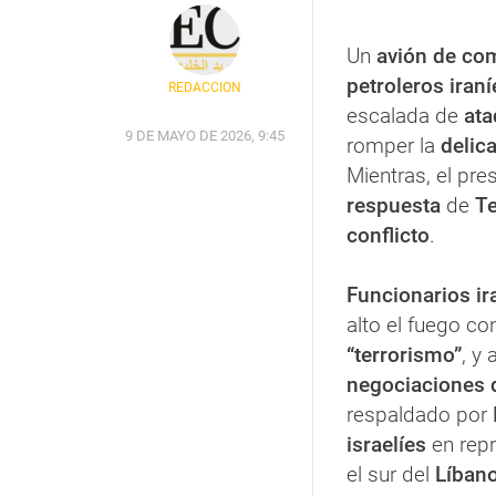
Un
avión de co
petroleros iran
REDACCIÓN
escalada de
ata
9 DE MAYO DE 2026, 9:45
romper la
delic
Mientras, el pre
respuesta
de
T
conflicto
.
Funcionarios ir
alto el fuego co
“terrorismo”
, y
negociaciones 
respaldado por
israelíes
en repr
el sur del
Líbano