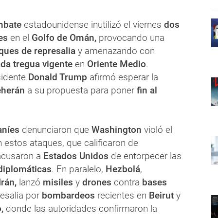
mbate
estadounidense inutilizó el viernes
dos
íes
en el
Golfo de Omán,
provocando una
ques de represalia
y amenazando con
ada tregua vigente
en
Oriente Medio
.
sidente
Donald Trump
afirmó esperar la
eherán
a su propuesta para poner
fin al
aníes
denunciaron que
Washington
violó el
n estos ataques, que calificaron de
 acusaron a
Estados Unidos
de entorpecer las
diplomáticas
. En paralelo,
Hezbolá
,
Irán,
lanzó
misiles
y
drones
contra
bases
esalia por
bombardeos
recientes en
Beirut
y
,
donde las autoridades confirmaron la