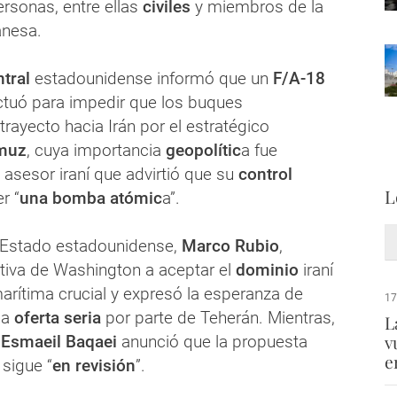
rsonas, entre ellas
civiles
y miembros de la
anesa.
tral
estadounidense informó que un
F/A-18
tuó para impedir que los buques
rayecto hacia Irán por el estratégico
rmuz
, cuya importancia
geopolític
a fue
 asesor iraní que advirtió que su
control
L
r “
una bomba atómic
a”.
e Estado estadounidense,
Marco Rubio
,
tiva de Washington a aceptar el
dominio
iraní
arítima crucial y expresó la esperanza de
17
na
oferta seria
por parte de Teherán. Mientras,
L
v
Esmaeil Baqaei
anunció que la propuesta
e
sigue “
en revisión
”.