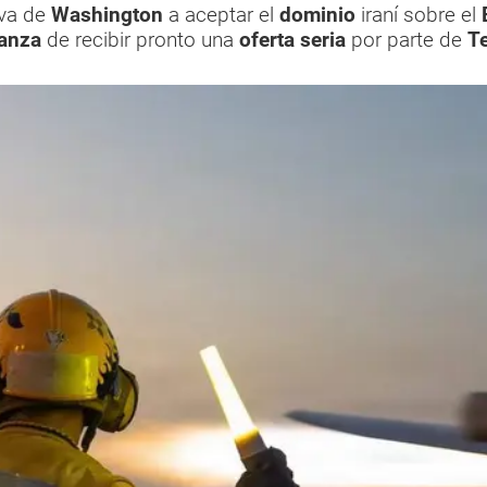
iva de
Washington
a aceptar el
dominio
iraní sobre el
anza
de recibir pronto una
oferta seria
por parte de
T