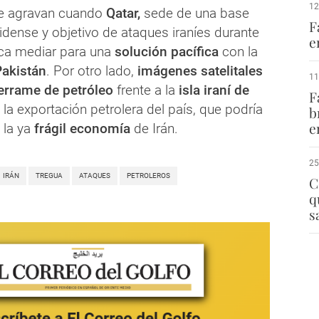
12
e agravan cuando
Qatar,
sede de una base
F
idense y objetivo de ataques iraníes durante
e
usca mediar para una
solución pacífica
con la
Pakistán
. Por otro lado,
imágenes satelitales
11
errame de petróleo
frente a la
isla iraní de
F
a la exportación petrolera del país, que podría
b
e
 la ya
frágil economía
de Irán.
25
IRÁN
TREGUA
ATAQUES
PETROLEROS
C
q
s