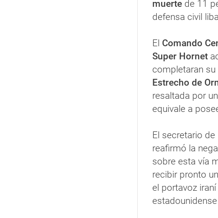
muerte
de 11 pe
defensa civil lib
El
Comando Cen
Super Hornet
ac
completaran su t
Estrecho de O
resaltada por un
equivale a posee
El secretario d
reafirmó la nega
sobre esta vía m
recibir pronto u
el portavoz iraní
estadounidense 