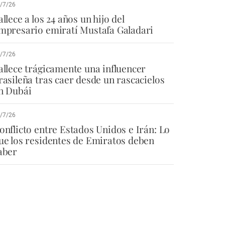
/7/26
allece a los 24 años un hijo del
mpresario emiratí Mustafa Galadari
/7/26
allece trágicamente una influencer
rasileña tras caer desde un rascacielos
n Dubái
/7/26
onflicto entre Estados Unidos e Irán: Lo
ue los residentes de Emiratos deben
aber