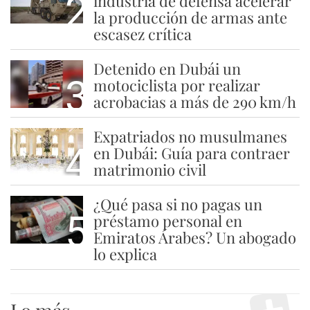
2
industria de defensa acelerar
la producción de armas ante
escasez crítica
Detenido en Dubái un
3
motociclista por realizar
acrobacias a más de 290 km/h
Expatriados no musulmanes
4
en Dubái: Guía para contraer
matrimonio civil
¿Qué pasa si no pagas un
5
préstamo personal en
Emiratos Árabes? Un abogado
lo explica