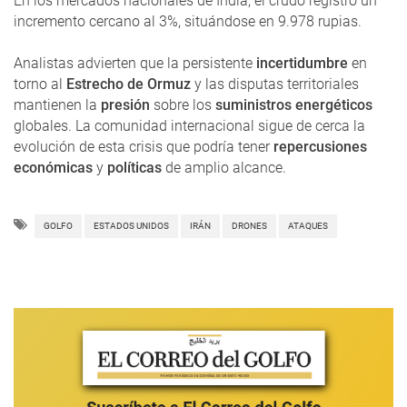
En los mercados nacionales de India, el crudo registró un
incremento cercano al 3%, situándose en 9.978 rupias.
Analistas advierten que la persistente
incertidumbre
en
torno al
Estrecho de Ormuz
y las disputas territoriales
mantienen la
presión
sobre los
suministros energéticos
globales. La comunidad internacional sigue de cerca la
evolución de esta crisis que podría tener
repercusiones
económicas
y
políticas
de amplio alcance.
GOLFO
ESTADOS UNIDOS
IRÁN
DRONES
ATAQUES