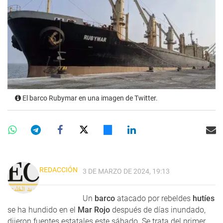
El barco Rubymar en una imagen de Twitter.
REDACCIÓN
3 DE MARZO DE 2024, 19:13
Un
barco
atacado por rebeldes
hutíes
se ha hundido en el
Mar Rojo
después de días inundado,
dijeron fuentes estatales este sábado. Se trata del primer