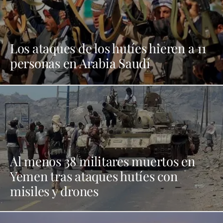
Los ataques de los hutíes hieren a 11
personas en Arabia Saudí
Al menos 38 militares muertos en
Yemen tras ataques hutíes con
misiles y drones