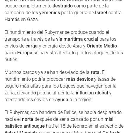
buque completamente
destruido
como parte de la
campaña de los
yemeníes
por la guerra de
Israel
contra
Hamás
en Gaza.
El hundimiento del Rubymar se produce cuando el
transporte a través de la
vía marítima crucial
para los
envíos de
carga
y energía desde Asia y
Oriente Medio
hacia
Europa
se ha visto afectado por los ataques de los
hutíes.
Muchos barcos ya se han desviado de la
ruta.
El
hundimiento podría provocar
más desvíos
y tasas de
seguro más altas para los buques que navegan por la
zona, elevando potencialmente la
inflación global
y
afectando los envíos de
ayuda
a la región.
El Rubymar, con bandera de Belice, se había desplazado
hacia el
norte
después de ser alcanzado por un
misil
balístico antibuque
hutí el 18 de febrero en el estrecho de
Bab el-Mandeb
, cruce que une el Mar Rojo y el
Golfo de