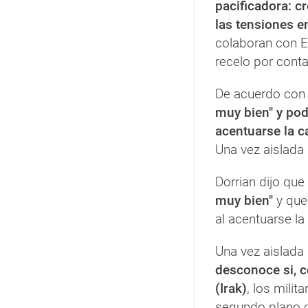
pacificadora: cr
las tensiones e
colaboran con E
recelo por cont
De acuerdo con D
muy bien" y po
acentuarse la c
Una vez aislada 
Dorrian dijo que
muy bien"
y que
al acentuarse l
Una vez aislada 
desconoce si, c
(Irak)
, los mili
segundo plano o