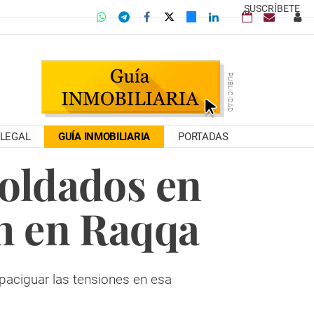
SUSCRÍBETE
LEGAL
GUÍA INMOBILIARIA
PORTADAS
oldados en
sh en Raqqa
apaciguar las tensiones en esa