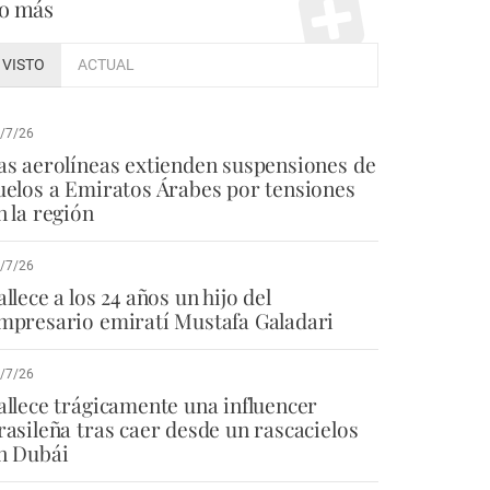
o más
VISTO
ACTUAL
/7/26
as aerolíneas extienden suspensiones de
uelos a Emiratos Árabes por tensiones
n la región
/7/26
allece a los 24 años un hijo del
mpresario emiratí Mustafa Galadari
/7/26
allece trágicamente una influencer
rasileña tras caer desde un rascacielos
n Dubái