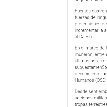
Fuentes castren
fuerzas de ning
pretensiones de
incrementar la a
al Daesh.
En el marco de l
murieron, entre 
últimas horas d
supuestamen5te p
denució este jue
Humanos (OSDH
Desde septiembr
acciones militar
tropas terrestre