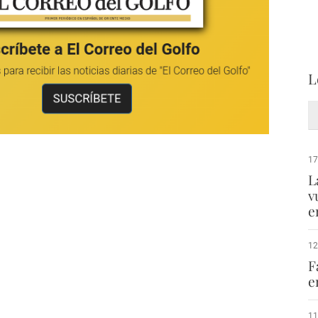
L
17
L
v
e
12
F
e
11