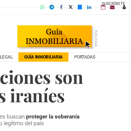
SUSCRÍBETE
LEGAL
GUÍA INMOBILIARIA
PORTADAS
cciones son
 iraníes
nes buscan
proteger la soberanía
 legítimo del país