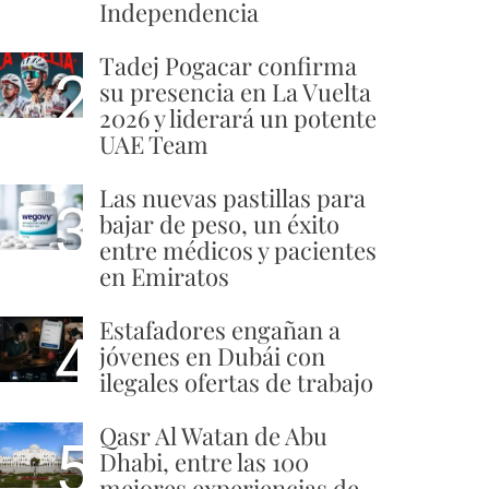
Independencia
Tadej Pogacar confirma
2
su presencia en La Vuelta
2026 y liderará un potente
UAE Team
Las nuevas pastillas para
3
bajar de peso, un éxito
entre médicos y pacientes
en Emiratos
Estafadores engañan a
4
jóvenes en Dubái con
ilegales ofertas de trabajo
Qasr Al Watan de Abu
5
Dhabi, entre las 100
mejores experiencias de