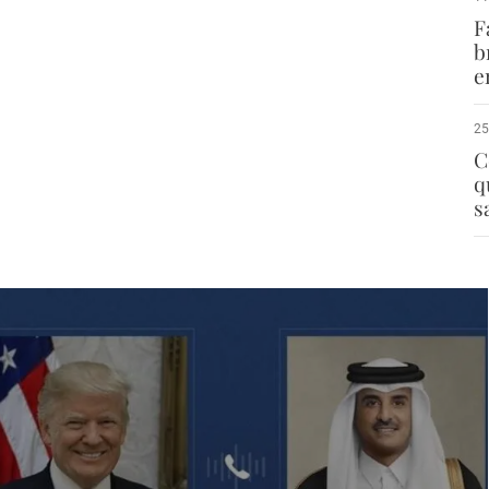
F
b
e
25
C
q
s