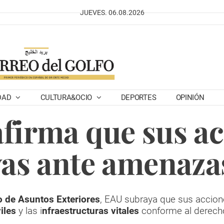
JUEVES. 06.08.2026
DAD
CULTURA&OCIO
DEPORTES
OPINIÓN
firma que sus a
vas ante amenazas
o de Asuntos Exteriores
, EAU subraya que sus accio
viles
y las i
nfraestructuras vitales
conforme al derecho