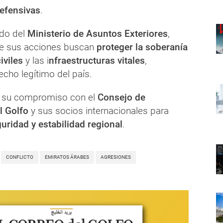
efensivas
.
do del
Ministerio de Asuntos Exteriores
,
e sus acciones buscan
proteger la soberanía
iviles
y las i
nfraestructuras vitales
,
cho legítimo del país.
ó su compromiso con el
Consejo de
l Golfo
y sus socios internacionales para
uridad y estabilidad regional
.
CONFLICTO
EMIRATOS ÁRABES
AGRESIONES