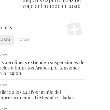
viaje del mundo en 2026
o más
VISTO
ACTUAL
/7/26
as aerolíneas extienden suspensiones de
uelos a Emiratos Árabes por tensiones
n la región
/7/26
allece a los 24 años un hijo del
mpresario emiratí Mustafa Galadari
/7/26