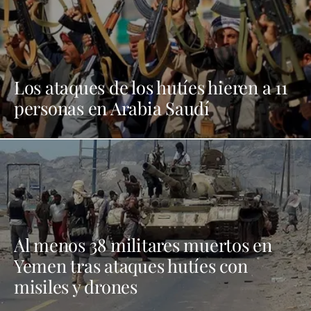
Los ataques de los hutíes hieren a 11
personas en Arabia Saudí
Al menos 38 militares muertos en
Yemen tras ataques hutíes con
misiles y drones