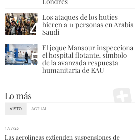
Londres
Los ataques de los hutíes
4
hieren a 11 personas en Arabia
Saudí
El jeque Mansour inspecciona
5
el hospital flotante, símbolo
de la avanzada respuesta
humanitaria de EAU
Lo más
VISTO
ACTUAL
17/7/26
Las aerolíneas extienden suspensiones de