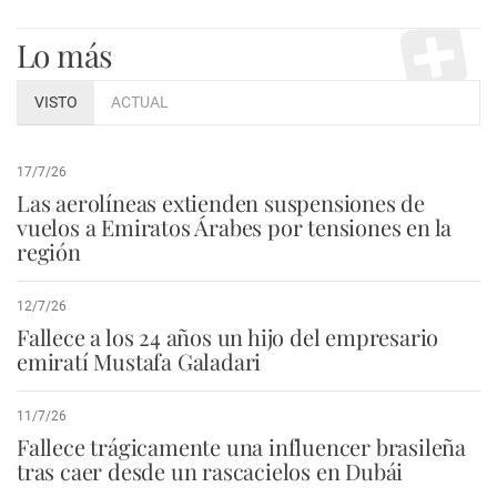
Lo más
VISTO
ACTUAL
17/7/26
Las aerolíneas extienden suspensiones de
vuelos a Emiratos Árabes por tensiones en la
región
12/7/26
Fallece a los 24 años un hijo del empresario
emiratí Mustafa Galadari
11/7/26
Fallece trágicamente una influencer brasileña
tras caer desde un rascacielos en Dubái