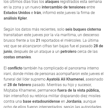
los últimos días tras los
ataques
registrados esta semana
en la zona y un nuevo
intercambio de tensiones
entre
Estados Unidos
e
Irán
, informó este jueves la firma de
análisis Kpler
.
Según los datos más recientes, solo
seis buques cisterna
transitaban este jueves por la vía marítima, un descenso
brusco frente a los
21
reportados el miércoles. La última
vez que se alcanzaron cifras tan bajas fue el pasado
28 de
junio
, después de un ataque a un
petrolero
cerca de las
costas omaníes
.
El
conflicto
también ha complicado el panorama interno
iraní, donde miles de personas acompañaron este jueves el
funeral del líder supremo
Ayatolá Ali Khamenei
, asesinado
el
28 de febrero
pasado. Mientras su hijo y sucesor,
Mojtaba Khamenei, permanece
fuera de la vista pública,
Irán intensificó su retórica militar disparando diez misiles
contra una
base estadounidense
en
Jordania
, aunque
ocho de ellos fueron interceptados, según las autoridades