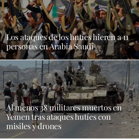
Los ataques de los hutíes hieren a 11
personas en Arabia Saudí
Al menos 38 militares muertos en
Yemen tras ataques hutíes con
misiles y drones