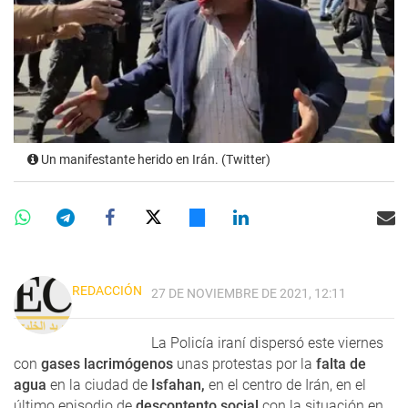
Un manifestante herido en Irán. (Twitter)
REDACCIÓN
27 DE NOVIEMBRE DE 2021, 12:11
La Policía iraní dispersó este viernes
con
gases lacrimógenos
unas protestas por la
falta de
agua
en la ciudad de
Isfahan,
en el centro de Irán, en el
último episodio de
descontento social
con la situación en