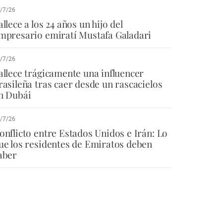
/7/26
allece a los 24 años un hijo del
mpresario emiratí Mustafa Galadari
/7/26
allece trágicamente una influencer
rasileña tras caer desde un rascacielos
n Dubái
/7/26
onflicto entre Estados Unidos e Irán: Lo
ue los residentes de Emiratos deben
aber