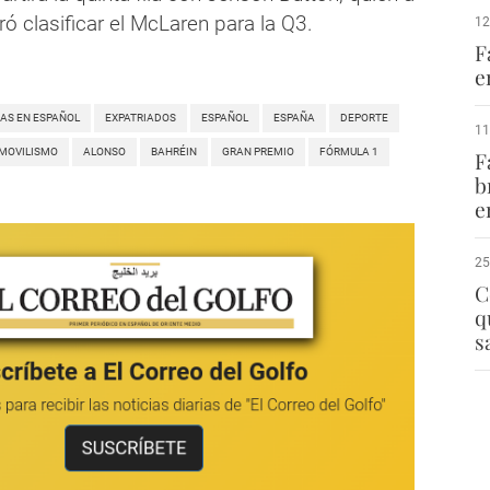
ó clasificar el McLaren para la Q3.
12
F
e
IAS EN ESPAÑOL
EXPATRIADOS
ESPAÑOL
ESPAÑA
DEPORTE
11
MOVILISMO
ALONSO
BAHRÉIN
GRAN PREMIO
FÓRMULA 1
F
b
e
25
C
q
s