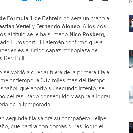
N
de Fórmula 1 de Bahrein
no será un mano a
stian Vettel
y
Fernando Alonso
. A los dos
os al título se le ha sumado
Nico Rosberg,
mado Eurosport
. El alemán confirmó que a
ercedes es el único capaz monoplaza de
s Red Bull.
se volvió a quedar fuera de la primera fila al
r mejor tiempo, a 337 milésimas del tiempo
español, que abortó su segundo intento, se
ho del resultado conseguido y aspira a lograr
oria de la temporada.
en segunda fila saldrá su compañero Felipe
eño, que partirá con gomas duras, logró el