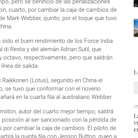
po, pero se benifició de las penalizaciones
on, cuarto, por cambiar la caja de cambios de
de Mark Webber, quinto, por el toque que tuvo
hina.
 sido el buen rendimiento de los Force India
ul di Resta y del alemán Adrian Sutil, que
y octavo, respectivamente, pero que saldrán
línea de salida.
L
i Raikkonen (Lotus), segundo en China el
, se tuvo que conformar con el noveno
ará en la cuarta fila al australiano Webber.
17
miiton, autor del cuarto mejor tiempo, saldrá
L
 posición al ser sancionado con la pérdida de
v
 por cambiar la caja de cambios. El piloto de
e
irá la quinta fila con Jenson Button, quien a