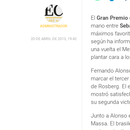
El
Gran Premio 
mano entre
Seba
ADMINISTRADOR
máximos favorit
20 DE ABRIL DE 2013, 19:42
según ha infor
una vuelta el M
plantar cara a lo
Fernando Alonso 
marcar el terce
de Rosberg. El 
mostró satisfec
su segunda vict
Junto a Alonso 
Massa. El brasil