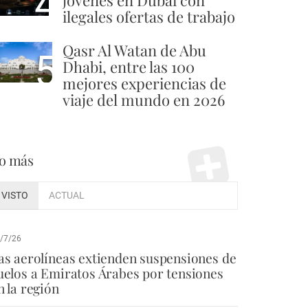
4
jóvenes en Dubái con
ilegales ofertas de trabajo
Qasr Al Watan de Abu
5
Dhabi, entre las 100
mejores experiencias de
viaje del mundo en 2026
o más
VISTO
ACTUAL
/7/26
as aerolíneas extienden suspensiones de
uelos a Emiratos Árabes por tensiones
n la región