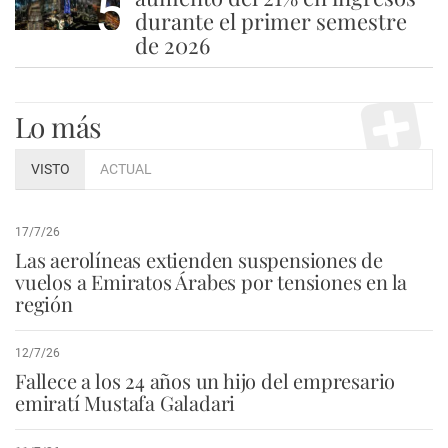
5
durante el primer semestre
de 2026
Lo más
VISTO
ACTUAL
17/7/26
Las aerolíneas extienden suspensiones de
vuelos a Emiratos Árabes por tensiones en la
región
12/7/26
Fallece a los 24 años un hijo del empresario
emiratí Mustafa Galadari