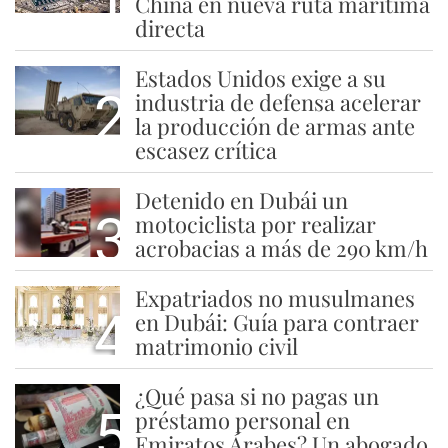
China en nueva ruta marítima
directa
Estados Unidos exige a su
2
industria de defensa acelerar
la producción de armas ante
escasez crítica
Detenido en Dubái un
3
motociclista por realizar
acrobacias a más de 290 km/h
Expatriados no musulmanes
4
en Dubái: Guía para contraer
matrimonio civil
¿Qué pasa si no pagas un
5
préstamo personal en
Emiratos Árabes? Un abogado