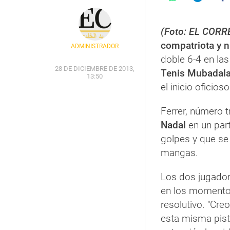
(Foto: EL CORR
compatriota y 
ADMINISTRADOR
doble 6-4 en las
28 DE DICIEMBRE DE 2013,
Tenis Mubadal
13:50
el inicio oficio
Ferrer, número 
Nadal
en un par
golpes y que se
mangas.
Los dos jugador
en los momentos
resolutivo. "Cre
esta misma pista