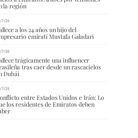
n la región
/7/26
allece a los 24 años un hijo del
mpresario emiratí Mustafa Galadari
/7/26
allece trágicamente una influencer
rasileña tras caer desde un rascacielos
n Dubái
/7/26
onflicto entre Estados Unidos e Irán: Lo
ue los residentes de Emiratos deben
aber