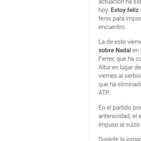
actuación ha si
hoy.
Estoy feliz
tenis para impon
encuentro.
La de este vier
sobre Nadal
en 
Ferrer, que ha 
Altur en lugar de
viernes al serbi
que ha eliminado
ATP.
En el partido po
anterioridad, e
impuso al suizo 
Durante la jorn