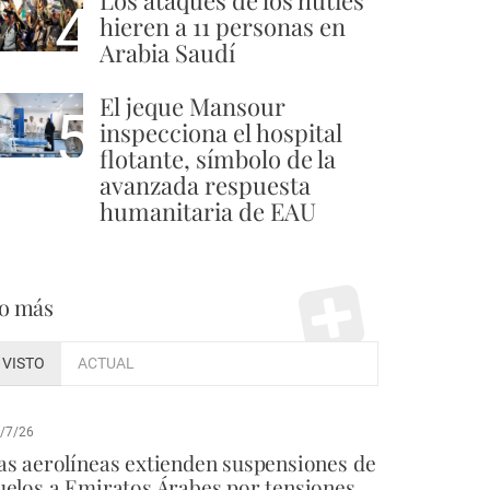
Los ataques de los hutíes
4
hieren a 11 personas en
Arabia Saudí
El jeque Mansour
5
inspecciona el hospital
flotante, símbolo de la
avanzada respuesta
humanitaria de EAU
o más
VISTO
ACTUAL
/7/26
as aerolíneas extienden suspensiones de
uelos a Emiratos Árabes por tensiones