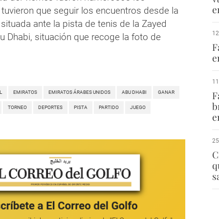
e
 tuvieron que seguir los encuentros desde la
 situada ante la pista de tenis de la Zayed
12
u Dhabi, situación que recoge la foto de
F
e
11
F
L
EMIRATOS
EMIRATOS ÁRABES UNIDOS
ABU DHABI
GANAR
b
TORNEO
DEPORTES
PISTA
PARTIDO
JUEGO
e
25
C
q
s