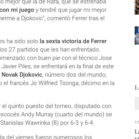
do mejor que la de Rafa, que se estrenaba
 con mi juego
y tendré que jugar mi mejor
erme a Djokovic", comentó Ferrer tras el
nes ha sido solo
la sexta victoria de Ferrer
los 27 partidos que les han enfrentado.
comenzado con buen pie con el técnico Jose
 Javier Piles, se enfrentará en la final de este
o
Novak Djokovic
, número dos del mundo,
 el francés Jo Wilfried Tsonga, décimo en la
L
r el quinto puesto del torneo, disputado con
l escocés Andy Murray (cuarto del mundo) se
Stanislas Wawrinka (8) por 6-3 y 6-4.
17
L
ada del viernes fueron numerosos los
v