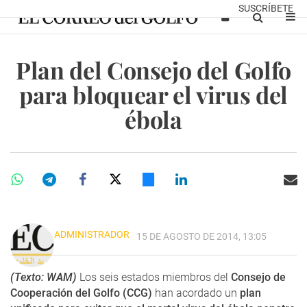
SUSCRÍBETE
Plan del Consejo del Golfo
para bloquear el virus del
ébola
ADMINISTRADOR
15 DE AGOSTO DE 2014, 13:05
(Texto: WAM)
Los seis estados miembros del
Consejo de
Cooperación del Golfo (CCG)
han acordado un
plan