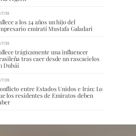
/7/26
allece a los 24 años un hijo del
mpresario emiratí Mustafa Galadari
/7/26
allece trágicamente una influencer
rasileña tras caer desde un rascacielos
n Dubái
/7/26
onflicto entre Estados Unidos e Irán: Lo
ue los residentes de Emiratos deben
aber