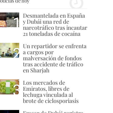
oticias de hoy
Desmantelada en España
1
y Dubái una red de
narcotráfico tras incautar
21 toneladas de cocaína
Un repartidor se enfrenta
2
a cargos por
malversación de fondos
tras accidente de tráfico
en Sharjah
Los mercados de
3
Emiratos, libres de
lechuga vinculada al
brote de ciclosporiasis