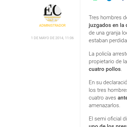
Tres hombres d
juzgados en la 
ADMINISTRADOR
de una granja lo
1 DE MAYO DE 2014, 11:06
estaban perdidas
La policía arres
propietario de l
cuatro pollos
.
En su declaració
los tres hombre
cuatro aves
ant
amenazarlos.
El semi oficial 
uno de los pres