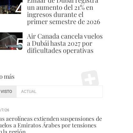
Emaar de Dubái registra
4
un aumento del 21% en
ingresos durante el
primer semestre de 2026
Air Canada cancela vuelos
5
a Dubái hasta 2027 por
dificultades operativas
o más
VISTO
ACTUAL
/7/26
as aerolíneas extienden suspensiones de
uelos a Emiratos Árabes por tensiones
n la región