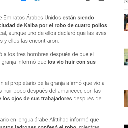
N
e Emiratos Árabes Unidos
están siendo
ciudad de Kalba por el robo de cuatro pollos
cal, aunque uno de ellos declaró que las aves
 y ellos las encontraron.
tó a los tres hombres después de que el
a granja informó que
los vio huir con sus
n el propietario de la granja afirmó que vio a
s huir poco después del amanecer, con las
e los ojos de sus trabajadores
después de
diario en lengua árabe Alittihad informó que
untos ladrones confesó el robo
, mientras