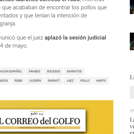
ó que acababan de encontrar los pollos que
ntados y que tenían la intención de
granja.
municó que el juez
aplazó la sesión judicial
14 de mayo.
IAS EN ESPAÑOL
ÁRABES
SUCESOS
EMIRATOS
L
NIDOS
ROBO
LADRÓN
EMIRATÍ
JUEZ
POLLO
HURTO
17
L
v
e