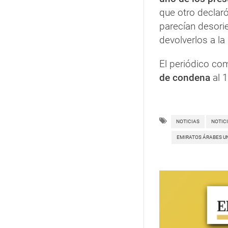
que otro declar
parecían desorie
devolverlos a la 
El periódico co
de condena
al 
NOTICIAS
NOTIC
EMIRATOS ÁRABES U