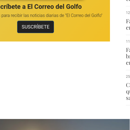
12
F
e
11
F
b
e
25
C
q
s