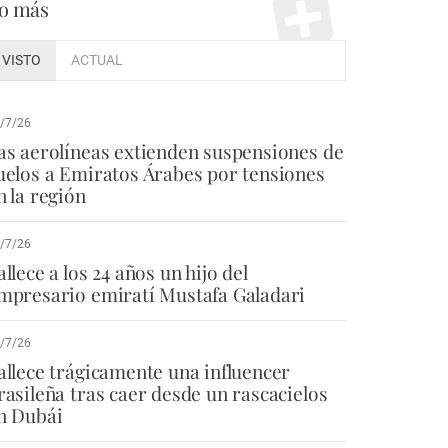
o más
VISTO
ACTUAL
/7/26
as aerolíneas extienden suspensiones de
uelos a Emiratos Árabes por tensiones
n la región
/7/26
allece a los 24 años un hijo del
mpresario emiratí Mustafa Galadari
/7/26
allece trágicamente una influencer
rasileña tras caer desde un rascacielos
n Dubái