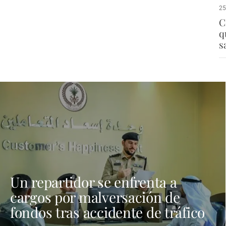
25
C
q
s
Un repartidor se enfrenta a
cargos por malversación de
fondos tras accidente de tráfico