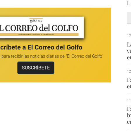
L
17
L
v
e
12
F
e
11
F
b
e