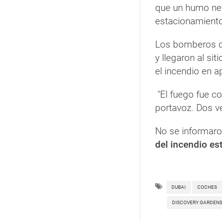
que un humo neg
estacionamiento"
Los bomberos 
y llegaron al si
el incendio en 
"El fuego fue co
portavoz. Dos v
No se informaro
del incendio es
DUBAI
COCHES
DISCOVERY GARDEN