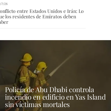
/7/26
onflicto entre Estados Unidos e Irán: Lo
ue los residentes de Emiratos deben
aber
Policía de Abu Dhabi controla
incendio en edificio en Yas Island
sin víctimas mortales