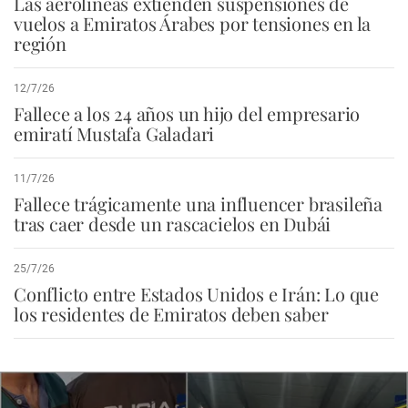
Las aerolíneas extienden suspensiones de
vuelos a Emiratos Árabes por tensiones en la
región
12/7/26
Fallece a los 24 años un hijo del empresario
emiratí Mustafa Galadari
11/7/26
Fallece trágicamente una influencer brasileña
tras caer desde un rascacielos en Dubái
25/7/26
Conflicto entre Estados Unidos e Irán: Lo que
los residentes de Emiratos deben saber