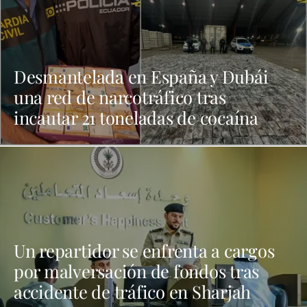
Desmantelada en España y Dubái
una red de narcotráfico tras
incautar 21 toneladas de cocaína
Un repartidor se enfrenta a cargos
por malversación de fondos tras
accidente de tráfico en Sharjah