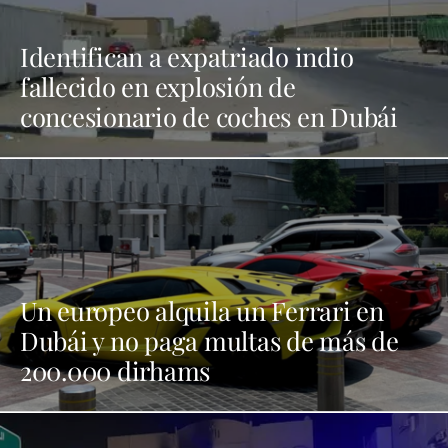
Identifican a expatriado indio
fallecido en explosión de
concesionario de coches en Dubái
Un europeo alquila un Ferrari en
Dubái y no paga multas de más de
200.000 dirhams