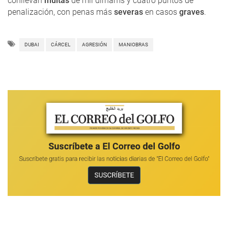
conllevan
multas
de mil dirhams y cuatro puntos de
penalización, con penas más
severas
en casos
graves
.
DUBAI
CÁRCEL
AGRESIÓN
MANIOBRAS