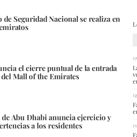
 de Seguridad Nacional se realiza en
L
 emiratos
17
ncia el cierre puntual de la entrada
L
v
 del Mall of the Emirates
e
12
F
e
a de Abu Dhabi anuncia ejercicio y
ertencias a los residentes
11
F