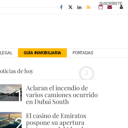
SUSCRÍBETE
LEGAL
GUÍA INMOBILIARIA
PORTADAS
oticias de hoy
Aclaran el incendio de
1
varios camiones ocurrido
en Dubai South
El casino de Emiratos
2
pospone su apertura