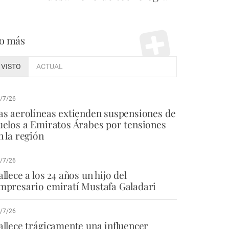
o más
VISTO
ACTUAL
/7/26
as aerolíneas extienden suspensiones de
uelos a Emiratos Árabes por tensiones
n la región
/7/26
allece a los 24 años un hijo del
mpresario emiratí Mustafa Galadari
/7/26
allece trágicamente una influencer