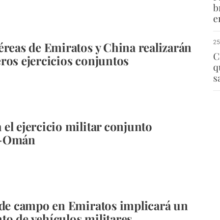
b
e
25
éreas de Emiratos y China realizarán
C
ros ejercicios conjuntos
q
s
el ejercicio militar conjunto
s-Omán
 de campo en Emiratos implicará un
o de vehículos militares