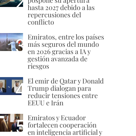
2
pospone su apertura
hasta 2027 debido a las
repercusiones del
conflicto
Emiratos, entre los países
3
más seguros del mundo
en 2026 gracias a IA y
gestión avanzada de
riesgos
El emir de Qatar y Donald
4
Trump dialogan para
reducir tensiones entre
EEUU e Irán
Emiratos y Ecuador
5
fortalecen cooperación
en inteligencia artificial y