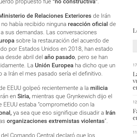
cuerdo propuesto fue
“no constructiva”
.
inisterio de Relaciones Exteriores
de Irán
e no había recibido ninguna
reacción oficial
de
L
 a sus demandas. Las conversaciones
uropa
sobre la restauración del acuerdo de
do por Estados Unidos en 2018, han estado
na desde abril del
año pasado
, pero se han
tidamente. La
Unión Europea
ha dicho que un
17
L
 a Irán el mes pasado sería el definitivo.
v
e
 de EEUU golpeó recientemente a la
milicia
Irán en
Siria,
mientras que Grynkewich dijo el
12
 EEUU estaba “comprometido con la
F
ional,
ya sea que eso signifique disuadir a
Irán
e
las
organizaciones extremistas violentas
”.
11
 del Comando Central declaró que los