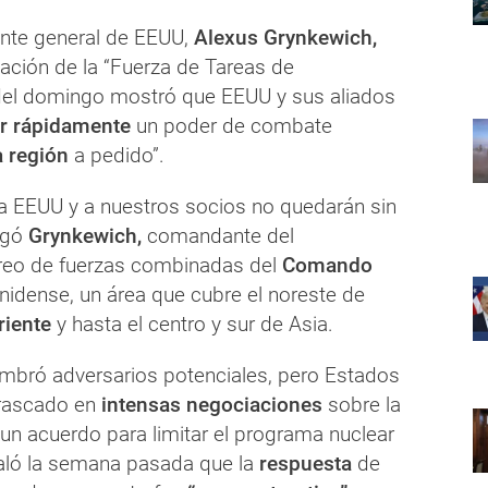
iente general de EEUU,
Alexus Grynkewich,
lación de la “Fuerza de Tareas de
el domingo mostró que EEUU y sus aliados
ar rápidamente
un poder de combate
a región
a pedido”.
 EEUU y a nuestros socios no quedarán sin
egó
Grynkewich,
comandante del
eo de fuerzas combinadas del
Comando
idense, un área que cubre el noreste de
riente
y hasta el centro y sur de Asia.
ombró adversarios potenciales, pero Estados
rascado en
intensas negociaciones
sobre la
un acuerdo para limitar el programa nuclear
ñaló la semana pasada que la
respuesta
de