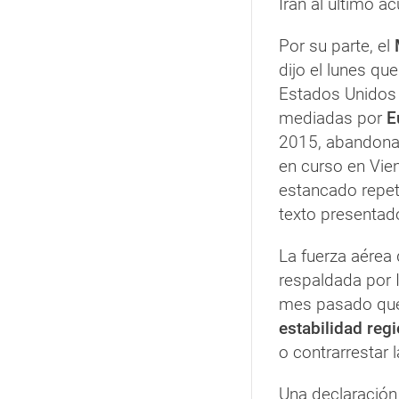
Irán al último a
Por su parte, el
M
dijo el lunes qu
Estados Unidos
mediadas por
E
2015, abandona
en curso en Vie
estancado repe
texto presentado
La fuerza aérea
respaldada por 
mes pasado que
estabilidad reg
o contrarrestar 
Una declaración