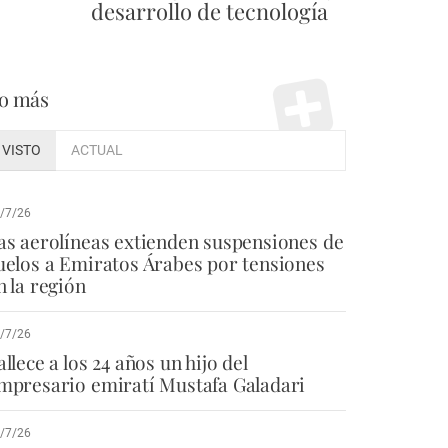
desarrollo de tecnología
o más
VISTO
ACTUAL
/7/26
as aerolíneas extienden suspensiones de
uelos a Emiratos Árabes por tensiones
n la región
/7/26
allece a los 24 años un hijo del
mpresario emiratí Mustafa Galadari
/7/26