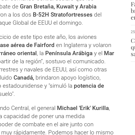
F
bate de
Gran Bretaña, Kuwait y Arabia
b
ron a los dos
B-52H
Stratofortresses
del
e
que Global de EEUU el domingo.
25
rcicio de este tipo este año, los aviones
C
ase aérea de Fairford
en Inglaterra y volaron
q
ráneo oriental
, la
Península Arábiga
y el
Mar
s
artir de la región”, sostuvo el comunicado.
rrestres y navales de EEUU, así como otras
cluido
Canadá,
brindaron apoyo logístico,
to estadounidense y "simuló la
potencia de
uelo".
ndo Central, el general
Michael 'Erik' Kurilla
,
la capacidad de poner una medida
 poder de combate en el aire junto con
s muy rápidamente. Podemos hacer lo mismo