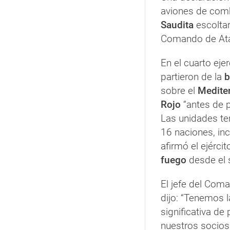
aviones de com
Saudita
escolta
Comando de Ata
En el cuarto eje
partieron de la
b
sobre el
Mediter
Rojo
“antes de p
Las unidades te
16 naciones, in
afirmó el ejérci
fuego
desde el s
El jefe del Coma
dijo: “Tenemos 
significativa de
nuestros socio