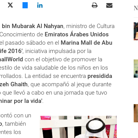
N
 bin Mubarak Al Nahyan
, ministro de Cultura
l Conocimiento de
Emiratos Árabes Unidos
 el pasado sábado en el
Marina Mall de Abu
ife 2016'
, iniciativa impulsada por la
allWorld
con el objetivo de promover la
stilo de vida saludable de los niños en los
rollados. La entidad se encuentra
presidida
zeh Ghaith
, que acompañó al jeque durante
o que llevó a cabo en una jornada que tuvo
inar por la vida'
.
contó con un
o
, también
entes los