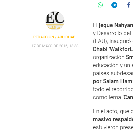
El
jeque Nahyan
y Desarrollo de
REDACCIÓN / ABU DHABI
(EAU), inauguró
17 DE MAYO DE 2016, 13:38
Dhabi
'WalkforL
organización
Sm
educación y un e
países subdesar
por Salam Ham
todo el recorrid
como lema
'Cam
En el acto, que 
masivo respald
estuvieron pres