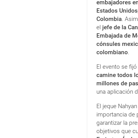
embajadores en
Estados Unidos
Colombia
. Asim
el
jefe de la Canc
Embajada de M
cónsules mexic
colombiano
.
El evento se fij
camine todos lo
millones de pa
una aplicación d
El jeque Nahyan
importancia de 
garantizar la pr
objetivos que c