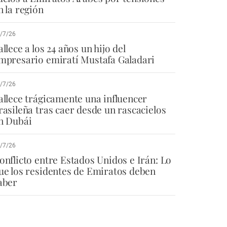
n la región
/7/26
allece a los 24 años un hijo del
mpresario emiratí Mustafa Galadari
/7/26
allece trágicamente una influencer
rasileña tras caer desde un rascacielos
n Dubái
/7/26
onflicto entre Estados Unidos e Irán: Lo
ue los residentes de Emiratos deben
aber