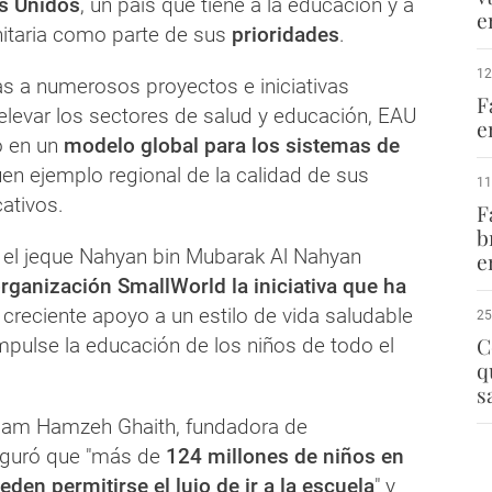
s Unidos
, un país que tiene a la educación y a
e
anitaria como parte de sus
prioridades
.
12
as a numerosos proyectos e iniciativas
F
levar los sectores de salud y educación, EAU
e
o en un
modelo global para los sistemas de
en ejemplo regional de la calidad de sus
11
ativos.
F
b
, el jeque Nahyan bin Mubarak Al Nahyan
e
organización SmallWorld la iniciativa que ha
u creciente apoyo a un estilo de vida saludable
25
C
mpulse la educación de los niños de todo el
q
s
alam Hamzeh Ghaith, fundadora de
eguró que "más de
124 millones de niños en
den permitirse el lujo de ir a la escuela
" y