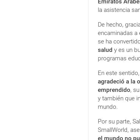
Emiratos Árabe
la asistencia s
De hecho, graci
encaminadas a e
se ha convertid
salud
y es un bu
programas educ
En este sentido
agradeció a la 
emprendido
, s
y también que i
mundo.
Por su parte, S
SmallWorld, as
el mundo no pue