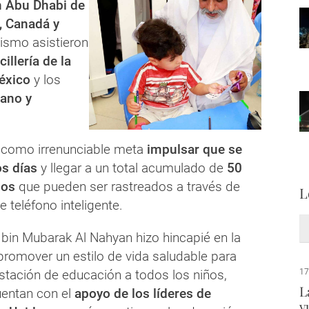
 Abu Dhabi de
, Canadá y
ismo asistieron
illería de la
éxico
y los
ano y
ó como irrenunciable meta
impulsar que se
s días
y llegar a un total acumulado de
50
sos
que pueden ser rastreados a través de
L
e teléfono inteligente.
 bin Mubarak Al Nahyan hizo hincapié en la
promover un estilo de vida saludable para
estación de educación a todos los niños,
17
L
uentan con el
apoyo de los líderes de
v