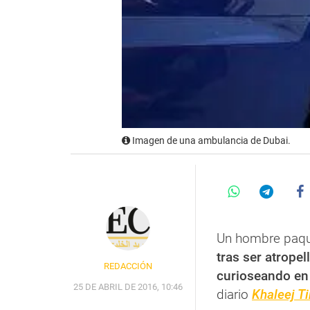
Imagen de una ambulancia de Dubai.
Un hombre paqui
tras ser atrope
REDACCIÓN
curioseando en 
25 DE ABRIL DE 2016, 10:46
diario
Khaleej T