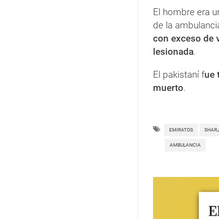
El hombre era u
de la ambulancia
con exceso de v
lesionada
.
El pakistaní f
ue 
muerto
.
EMIRATOS
SHAR
AMBULANCIA