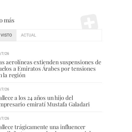
o más
VISTO
ACTUAL
/7/26
as aerolíneas extienden suspensiones de
uelos a Emiratos Árabes por tensiones
n la región
/7/26
allece a los 24 años un hijo del
mpresario emiratí Mustafa Galadari
/7/26
allece trágicamente una influencer