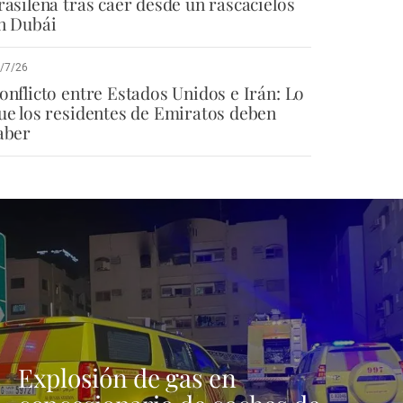
rasileña tras caer desde un rascacielos
n Dubái
/7/26
onflicto entre Estados Unidos e Irán: Lo
ue los residentes de Emiratos deben
aber
Explosión de gas en