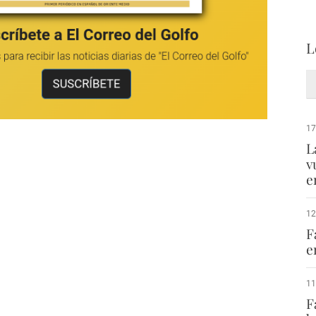
L
17
L
v
e
12
F
e
11
F