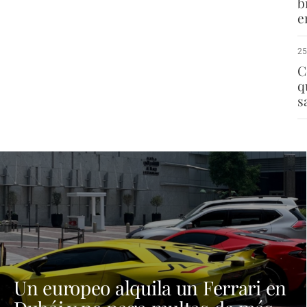
b
e
25
C
q
s
Un europeo alquila un Ferrari en